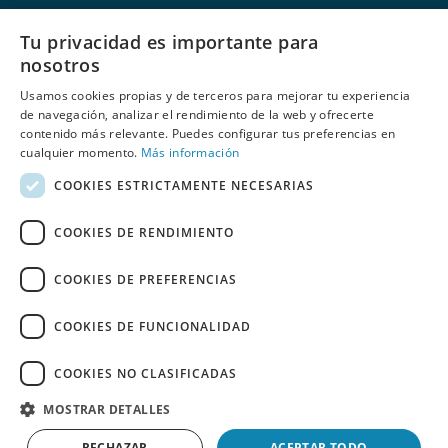
Nombre:
Tu privacidad es importante para
nosotros
Usamos cookies propias y de terceros para mejorar tu experiencia
E-mail:
de navegación, analizar el rendimiento de la web y ofrecerte
contenido más relevante. Puedes configurar tus preferencias en
cualquier momento.
Más información
COOKIES ESTRICTAMENTE NECESARIAS
He leído y acepto
las políticas de privacidad
de Behumax
COOKIES DE RENDIMIENTO
COOKIES DE PREFERENCIAS
COOKIES DE FUNCIONALIDAD
REBAJAS
ELITE FIT
FITNESS
DEPORTE ACUÁTICO
COOKIES NO CLASIFICADAS
REACONDICIONADOS
ESPAÑOL
PORTUGUÊS
MOSTRAR DETALLES
Copyright 2026 ©
BEHUMAX
RECHAZAR
ACEPTAR TODO