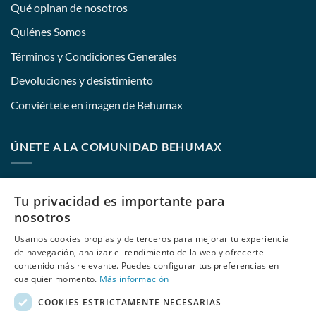
Qué opinan de nosotros
Quiénes Somos
Términos y Condiciones Generales
Devoluciones y desistimiento
Conviértete en imagen de Behumax
ÚNETE A LA COMUNIDAD BEHUMAX
Nombre:
Tu privacidad es importante para
nosotros
Usamos cookies propias y de terceros para mejorar tu experiencia
E-mail:
de navegación, analizar el rendimiento de la web y ofrecerte
contenido más relevante. Puedes configurar tus preferencias en
cualquier momento.
Más información
COOKIES ESTRICTAMENTE NECESARIAS
He leído y acepto
las políticas de privacidad
de Behumax