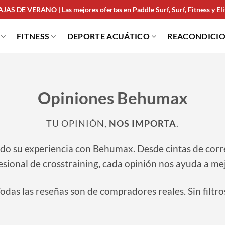
JAS DE VERANO | Las mejores ofertas en Paddle Surf, Surf, Fitness y Elit
FITNESS
DEPORTE ACUÁTICO
REACONDICI
Opiniones Behumax
TU OPINIÓN,
NOS IMPORTA
.
ido su experiencia con Behumax. Desde cintas de corre
ional de crosstraining, cada opinión nos ayuda a mejor
odas las reseñas son de compradores reales. Sin filtro