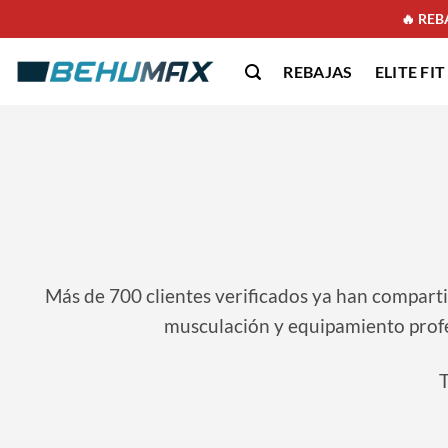
Saltar
🔥 REBA
al
contenido
REBAJAS
ELITE FIT
Más de 700 clientes verificados ya han compart
musculación y equipamiento profes
T