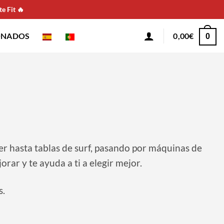
e Fit 🔥
ONADOS
0,00
€
0
r hasta tablas de surf, pasando por máquinas de
ar y te ayuda a ti a elegir mejor.
s.