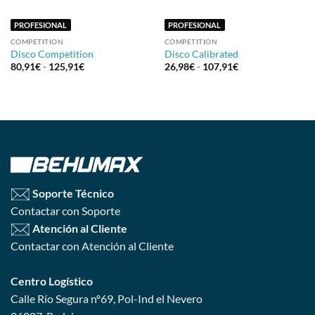
PROFESIONAL
PROFESIONAL
COMPETITION
COMPETITION
Disco Competition
Disco Calibrated
Rango
Rango
80,91
€
-
125,91
€
26,98
€
-
107,91
€
de
de
precios:
precios:
desde
desde
80,91€
26,98€
hasta
hasta
125,91€
107,91€
Soporte Técnico
Contactar con Soporte
Atención al Cliente
Contactar con Atención al Cliente
Centro Logístico
Calle Río Segura nº69, Pol-Ind el Nevero