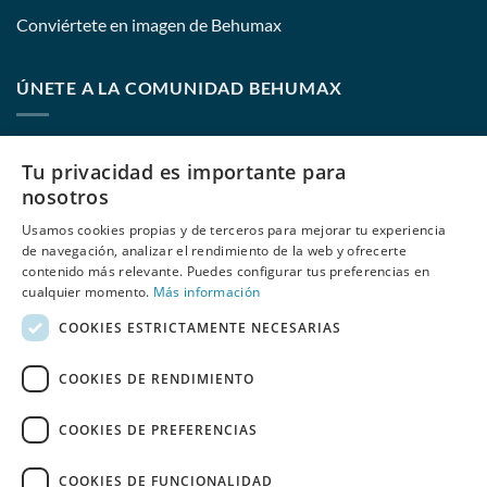
Conviértete en imagen de Behumax
ÚNETE A LA COMUNIDAD BEHUMAX
Nombre:
Tu privacidad es importante para
nosotros
Usamos cookies propias y de terceros para mejorar tu experiencia
E-mail:
de navegación, analizar el rendimiento de la web y ofrecerte
contenido más relevante. Puedes configurar tus preferencias en
cualquier momento.
Más información
COOKIES ESTRICTAMENTE NECESARIAS
He leído y acepto
las políticas de privacidad
de Behumax
COOKIES DE RENDIMIENTO
COOKIES DE PREFERENCIAS
COOKIES DE FUNCIONALIDAD