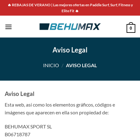
Saltar
🔥 REBAJAS DE VERANO | Las mejores ofertas en Paddle Surf, Surf, Fitness y
al
Elite Fit 🔥
contenido
0
Aviso Legal
INICIO
/
AVISO LEGAL
Aviso Legal
Esta web, así como los elementos gráficos, códigos e
imágenes que aparecen en ella son propiedad de:
BEHUMAX SPORT SL
B06718787