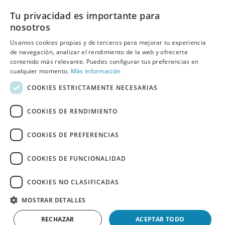
Nombre:
Tu privacidad es importante para
nosotros
Usamos cookies propias y de terceros para mejorar tu experiencia
E-mail:
de navegación, analizar el rendimiento de la web y ofrecerte
contenido más relevante. Puedes configurar tus preferencias en
cualquier momento.
Más información
COOKIES ESTRICTAMENTE NECESARIAS
He leído y acepto
las políticas de privacidad
de Behumax
COOKIES DE RENDIMIENTO
COOKIES DE PREFERENCIAS
COOKIES DE FUNCIONALIDAD
REBAJAS
ELITE FIT
FITNESS
DEPORTE ACUÁTICO
COOKIES NO CLASIFICADAS
REACONDICIONADOS
ESPAÑOL
PORTUGUÊS
MOSTRAR DETALLES
Copyright 2026 ©
BEHUMAX
RECHAZAR
ACEPTAR TODO