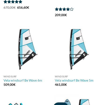
Valorado
El
El
670,00
€
656,60
€
precio
precio
con
5
de 5
original
actual
Valorado
209,00
€
era:
es:
con
4
de
670,00€.
656,60€.
5
WINDSURF
WINDSURF
Vela windsurf Be Wave 6m
Vela windsurf Be Wave 5m
509,00
€
461,00
€