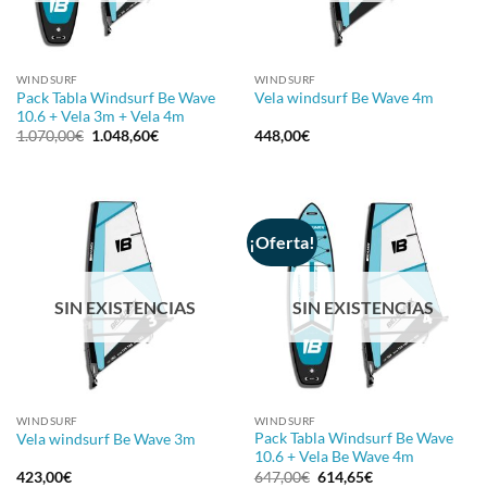
WINDSURF
WINDSURF
Pack Tabla Windsurf Be Wave
Vela windsurf Be Wave 4m
10.6 + Vela 3m + Vela 4m
El
El
1.070,00
€
1.048,60
€
448,00
€
precio
precio
original
actual
era:
es:
1.070,00€.
1.048,60€.
¡Oferta!
SIN EXISTENCIAS
SIN EXISTENCIAS
WINDSURF
WINDSURF
Pack Tabla Windsurf Be Wave
Vela windsurf Be Wave 3m
10.6 + Vela Be Wave 4m
El
El
423,00
€
647,00
€
614,65
€