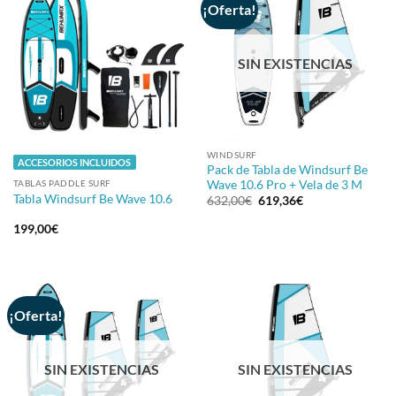
¡Oferta!
SIN EXISTENCIAS
WINDSURF
ACCESORIOS INCLUIDOS
Pack de Tabla de Windsurf Be
Wave 10.6 Pro + Vela de 3 M
TABLAS PADDLE SURF
Tabla Windsurf Be Wave 10.6
El
El
632,00
€
619,36
€
precio
precio
original
actual
199,00
€
era:
es:
632,00€.
619,36€.
¡Oferta!
SIN EXISTENCIAS
SIN EXISTENCIAS