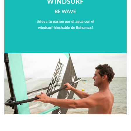
WINDSURF
BE WAVE
¡Eleva tu pasión por el agua con el
windsurf hinchable de Behumax!