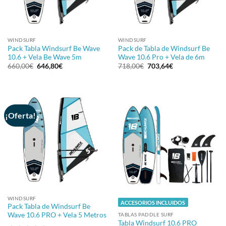
WINDSURF
WINDSURF
Pack Tabla Windsurf Be Wave
Pack de Tabla de Windsurf Be
10.6 + Vela Be Wave 5m
Wave 10.6 Pro + Vela de 6m
El
El
El
El
660,00
€
646,80
€
718,00
€
703,64
€
precio
precio
precio
precio
original
actual
original
actual
era:
es:
era:
es:
660,00€.
646,80€.
718,00€.
703,64€.
¡Oferta!
WINDSURF
ACCESORIOS INCLUIDOS
Pack Tabla de Windsurf Be
Wave 10.6 PRO + Vela 5 Metros
TABLAS PADDLE SURF
Tabla Windsurf 10.6 PRO