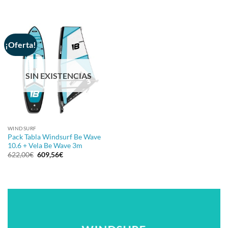
precio
precio
original
actual
era:
es:
647,00€.
614,65€.
¡Oferta!
SIN EXISTENCIAS
WINDSURF
Pack Tabla Windsurf Be Wave
10.6 + Vela Be Wave 3m
El
El
622,00
€
609,56
€
precio
precio
original
actual
era:
es:
622,00€.
609,56€.