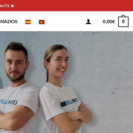
e Fit 🔥
ONADOS
0,00
€
0