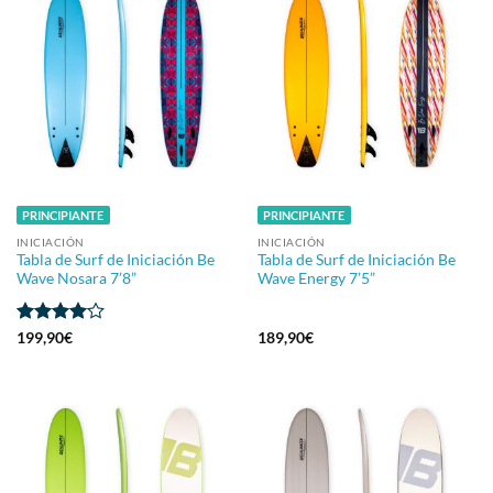
PRINCIPIANTE
PRINCIPIANTE
INICIACIÓN
INICIACIÓN
Tabla de Surf de Iniciación Be
Tabla de Surf de Iniciación Be
Wave Nosara 7’8”
Wave Energy 7’5”
Valorado
199,90
€
189,90
€
con
4
de
5