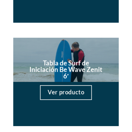
Tabla de Surf de
Iniciación Be Wave Zenit
6′
Ver producto