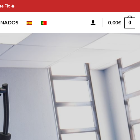
e Fit 🔥
ONADOS
0,00
€
0