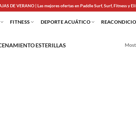
JAS DE VERANO | Las mejores ofertas en Paddle Surf, Surf, Fitness y Elit
FITNESS
DEPORTE ACUÁTICO
REACONDICI
Mostr
ENAMIENTO ESTERILLAS