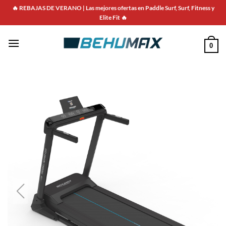
🔥 REBAJAS DE VERANO | Las mejores ofertas en Paddle Surf, Surf, Fitness y
Elite Fit 🔥
0