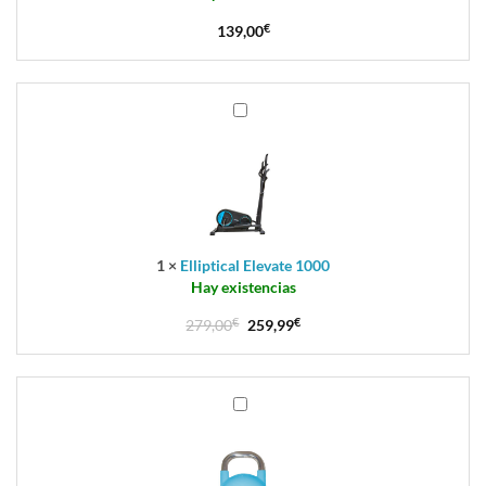
139,00
€
Elliptical
Elevate
1000
1
×
Elliptical Elevate 1000
Hay existencias
279,00
€
259,99
€
Pesa
Rusa
Kettlebell
Competition