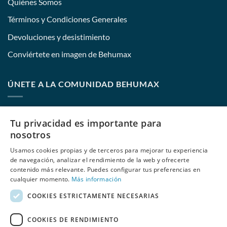
Quiénes Somos
Términos y Condiciones Generales
Devoluciones y desistimiento
Conviértete en imagen de Behumax
ÚNETE A LA COMUNIDAD BEHUMAX
Nombre:
Tu privacidad es importante para
nosotros
Usamos cookies propias y de terceros para mejorar tu experiencia
E-mail:
de navegación, analizar el rendimiento de la web y ofrecerte
contenido más relevante. Puedes configurar tus preferencias en
cualquier momento.
Más información
COOKIES ESTRICTAMENTE NECESARIAS
He leído y acepto
las políticas de privacidad
de Behumax
COOKIES DE RENDIMIENTO