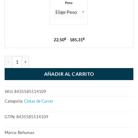
Peso
22,50
€
-
185,31
€
AÑADIR AL CARRITO
SKU:
8435585514109
Categoría:
Cintas de Correr
GTIN:
8435585514109
Marca:
Behumax