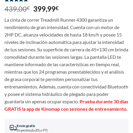
Valorado
3
439,00
399,99
€
€
con
5
de 5
en base a
La cinta de correr Treadmill Runner 4300 garantiza un
valoraciones
de clientes
rendimiento de gran intensidad. Cuenta con un motor de
2HP DC, alcanza velocidades de hasta 18 km/h y posee 15
niveles de inclinación automática para ajustar la intensidad
de tus sesiones. Su superficie de carrera de 45×130 cm brinda
comodidad durante las sesiones largas. La pantalla LED te
mantiene informado de las características en tiempo real,
mientras que los 24 programas preestablecidos y el análisis
de grasa corporal te permiten personalizar tus
entrenamientos. Además, cuenta con conectividad Bluetooth
y posee el sistema hidráulico de plegado para poder
guardarla sin apenas ocupar espacio.
Prueba durante 30 días
GRATIS la app de Kinomap con sesiones de entrenamiento.
Envío gratis
En península (ES y PT)