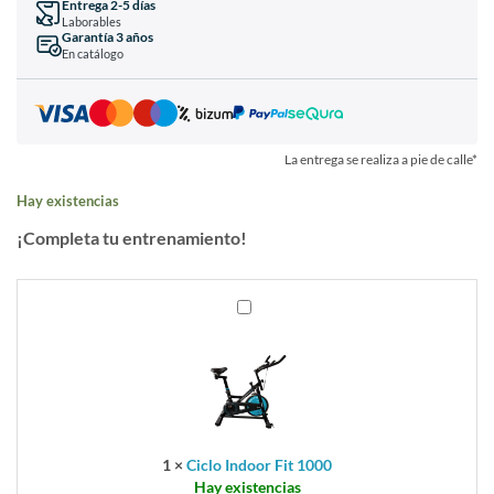
Entrega 2-5 días
Laborables
Garantía 3 años
En catálogo
La entrega se realiza a pie de calle*
Hay existencias
¡Completa tu entrenamiento!
Ciclo
Indoor
Fit
1000
1
×
Ciclo Indoor Fit 1000
Hay existencias