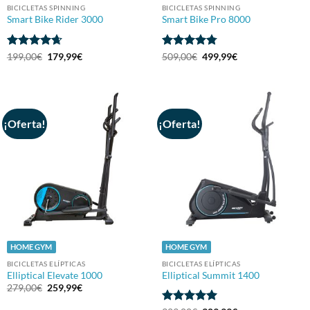
BICICLETAS SPINNING
BICICLETAS SPINNING
Smart Bike Rider 3000
Smart Bike Pro 8000
Valorado
El
El
Valorado
El
El
199,00
€
179,99
€
509,00
€
499,99
€
precio
precio
precio
precio
con
4.67
con
4.76
original
actual
original
actual
de 5
de 5
era:
es:
era:
es:
199,00€.
179,99€.
509,00€.
499,99€.
¡Oferta!
¡Oferta!
HOME GYM
HOME GYM
BICICLETAS ELÍPTICAS
BICICLETAS ELÍPTICAS
Elliptical Elevate 1000
Elliptical Summit 1400
El
El
279,00
€
259,99
€
precio
precio
original
actual