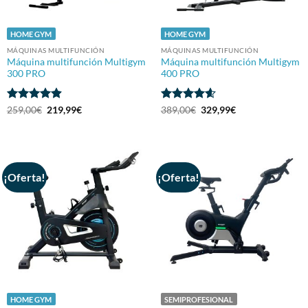
HOME GYM
HOME GYM
MÁQUINAS MULTIFUNCIÓN
MÁQUINAS MULTIFUNCIÓN
Máquina multifunción Multigym
Máquina multifunción Multigym
300 PRO
400 PRO
Valorado
El
El
Valorado
El
El
259,00
€
219,99
€
389,00
€
329,99
€
precio
precio
precio
precio
con
4.88
con
4.57
original
actual
original
actual
de 5
de 5
era:
es:
era:
es:
259,00€.
219,99€.
389,00€.
329,99€.
¡Oferta!
¡Oferta!
HOME GYM
SEMIPROFESIONAL