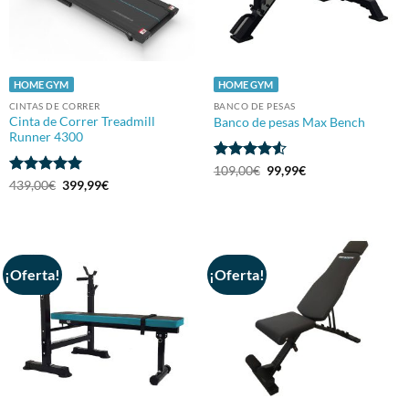
HOME GYM
HOME GYM
CINTAS DE CORRER
BANCO DE PESAS
Cinta de Correr Treadmill
Banco de pesas Max Bench
Runner 4300
Valorado
El
El
109,00
€
99,99
€
precio
precio
con
4.5
Valorado
El
El
439,00
€
399,99
€
original
actual
precio
precio
de 5
con
5
de 5
era:
es:
original
actual
109,00€.
99,99€.
era:
es:
439,00€.
399,99€.
¡Oferta!
¡Oferta!