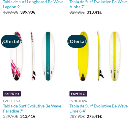
Tabla de surf Longboard Be Wave
Tabla de Surf Evolutive Be Wave
Lagoon 9′
Aloha 7′
El
El
El
El
439,90
€
399,90
€
329,90
€
313,41
€
precio
precio
precio
precio
original
actual
original
actual
era:
es:
era:
es:
439,90€.
399,90€.
329,90€.
313,41€.
¡Oferta!
¡Oferta!
EXPERTO
EXPERTO
EVOLUTIVA
EVOLUTIVA
Tabla de Surf Evolutive Be Wave
Tabla de Surf Evolutive Be Wave
Paradise 7′
Lime 8’4”
El
El
El
El
329,90
€
313,41
€
289,90
€
275,41
€
precio
precio
precio
precio
original
actual
original
actual
era:
es:
era:
es:
329,90€.
313,41€.
289,90€.
275,41€.