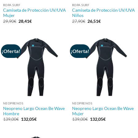
ROPA SURF
ROPA SURF
Camiseta de Protección UV/UVA
Camiseta de Protección UV/UVA
Mujer
Niños
El
El
El
El
29,90
€
28,41
€
27,90
€
26,51
€
precio
precio
precio
precio
original
actual
original
actual
era:
es:
era:
es:
29,90€.
28,41€.
27,90€.
26,51€.
¡Oferta!
¡Oferta!
NEOPRENOS
NEOPRENOS
Neopreno Largo Ocean Be Wave
Neopreno Largo Ocean Be Wave
Hombre
Mujer
El
El
El
El
139,00
€
132,05
€
139,00
€
132,05
€
precio
precio
precio
precio
original
actual
original
actual
era:
es:
era:
es:
139,00€.
132,05€.
139,00€.
132,05€.