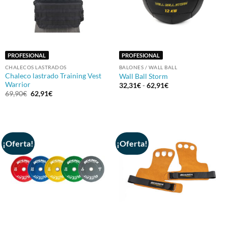
PROFESIONAL
PROFESIONAL
CHALECOS LASTRADOS
BALONES / WALL BALL
Chaleco lastrado Training Vest
Wall Ball Storm
Warrior
Rango
32,31
€
-
62,91
€
de
El
El
69,90
€
62,91
€
precios:
precio
precio
desde
original
actual
32,31€
era:
es:
hasta
69,90€.
62,91€.
62,91€
¡Oferta!
¡Oferta!