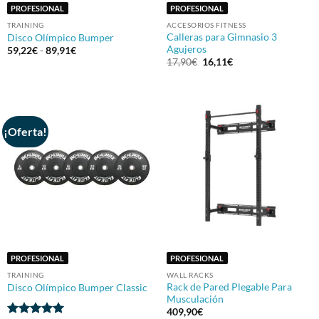
PROFESIONAL
PROFESIONAL
TRAINING
ACCESORIOS FITNESS
Calleras para Gimnasio 3
Disco Olímpico Bumper
Agujeros
Rango
59,22
€
-
89,91
€
de
El
El
17,90
€
16,11
€
precios:
precio
precio
desde
original
actual
59,22€
era:
es:
hasta
17,90€.
16,11€.
89,91€
¡Oferta!
PROFESIONAL
PROFESIONAL
TRAINING
WALL RACKS
Rack de Pared Plegable Para
Disco Olímpico Bumper Classic
Musculación
409,90
€