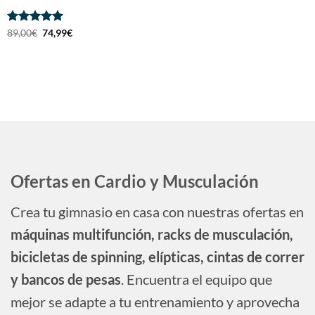
Valorado
El
El
89,00
€
74,99
€
precio
precio
con
5
de 5
original
actual
era:
es:
89,00€.
74,99€.
Ofertas en Cardio y Musculación
Crea tu gimnasio en casa con nuestras ofertas en
máquinas multifunción, racks de musculación,
bicicletas de spinning, elípticas, cintas de correr
y bancos de pesas
. Encuentra el equipo que
mejor se adapte a tu entrenamiento y aprovecha