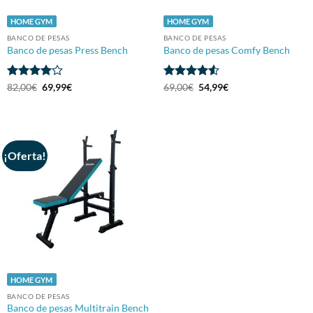
HOME GYM
HOME GYM
BANCO DE PESAS
BANCO DE PESAS
Banco de pesas Press Bench
Banco de pesas Comfy Bench
Valorado
El
El
Valorado
El
El
82,00
€
69,99
€
69,00
€
54,99
€
precio
precio
precio
precio
con
4
de
con
4.5
original
actual
original
actual
5
de 5
era:
es:
era:
es:
82,00€.
69,99€.
69,00€.
54,99€.
¡Oferta!
HOME GYM
BANCO DE PESAS
Banco de pesas Multitrain Bench