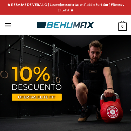
Saltar
🔥 REBAJAS DE VERANO | Las mejores ofertas en Paddle Surf, Surf, Fitness y
al
Elite Fit 🔥
contenido
0