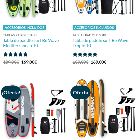
ACCESORIOS INCLUIDOS
ACCESORIOS INCLUIDOS
TABLAS PADDLE SURF
TABLAS PADDLE SURF
Tabla de paddle surf Be Wave
Tabla de paddle surf Be Wave
Mediterranean 10
Tropic 10
Valorado
El
El
Valorado
El
El
189,00
€
169,00
€
189,00
€
169,00
€
precio
precio
precio
precio
con
5
de 5
con
4.95
original
actual
original
actual
de 5
era:
es:
era:
es:
189,00€.
169,00€.
189,00€.
169,00€.
¡Oferta!
¡Oferta!