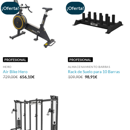
98,91€
¡Oferta!
¡Oferta!
PROFESIONAL
PROFESIONAL
HERO
ALMACENAMIENTO BARRAS
Air Bike Hero
Rack de Suelo para 10 Barras
El
El
El
El
729,00
€
656,10
€
109,90
€
98,91
€
precio
precio
precio
precio
original
actual
original
actual
era:
es:
era:
es:
729,00€.
656,10€.
109,90€.
98,91€.