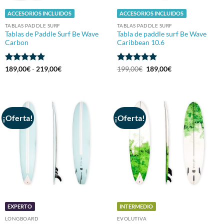
ACCESORIOS INCLUIDOS
ACCESORIOS INCLUIDOS
TABLAS PADDLE SURF
TABLAS PADDLE SURF
Tablas de Paddle Surf Be Wave
Tabla de paddle surf Be Wave
Carbon
Caribbean 10.6
Valorado
Rango
Valorado
El
El
189,00
€
-
219,00
€
199,00
€
189,00
€
de
precio
precio
con
4.94
con
5
de 5
precios:
original
actual
de 5
desde
era:
es:
189,00€
199,00€.
189,00€.
hasta
219,00€
¡Oferta!
¡Oferta!
EXPERTO
INTERMEDIO
LONGBOARD
EVOLUTIVA