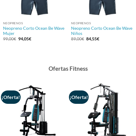
NEOPRENOS
NEOPRENOS
Neopreno Corto Ocean Be Wave
Neopreno Corto Ocean Be Wave
Mujer
Niños
El
El
El
El
99,00
€
94,05
€
89,00
€
84,55
€
precio
precio
precio
precio
original
actual
original
actual
era:
es:
era:
es:
99,00€.
94,05€.
89,00€.
84,55€.
Ofertas Fitness
¡Oferta!
¡Oferta!