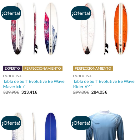
¡Oferta!
¡Oferta!
EXPERTO
PERFECCIONAMIENTO
PERFECCIONAMIENTO
EVOLUTIVA
EVOLUTIVA
Tabla de Surf Evolutive Be Wave
Tabla de Surf Evolutive Be Wave
Maverick 7′
Rider 6’4″
El
El
El
El
329,90
€
313,41
€
299,00
€
284,05
€
precio
precio
precio
precio
original
actual
original
actual
era:
es:
era:
es:
329,90€.
313,41€.
299,00€.
284,05€.
¡Oferta!
¡Oferta!