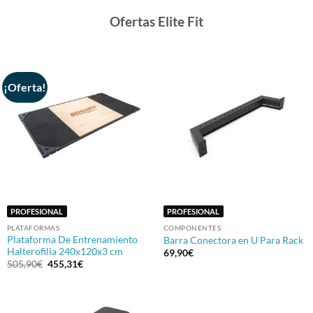
Ofertas Elite Fit
¡Oferta!
PROFESIONAL
PROFESIONAL
PLATAFORMAS
COMPONENTES
Plataforma De Entrenamiento
Barra Conectora en U Para Rack
Halterofilia 240x120x3 cm
69,90
€
El
El
505,90
€
455,31
€
precio
precio
original
actual
era:
es:
505,90€.
455,31€.