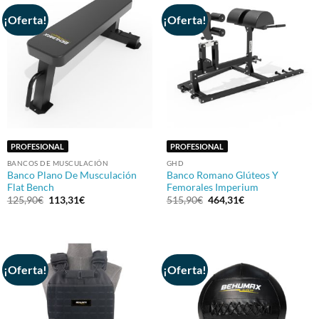
¡Oferta!
¡Oferta!
PROFESIONAL
PROFESIONAL
BANCOS DE MUSCULACIÓN
GHD
Banco Plano De Musculación
Banco Romano Glúteos Y
Flat Bench
Femorales Imperium
El
El
El
El
125,90
€
113,31
€
515,90
€
464,31
€
precio
precio
precio
precio
original
actual
original
actual
era:
es:
era:
es:
125,90€.
113,31€.
515,90€.
464,31€.
¡Oferta!
¡Oferta!