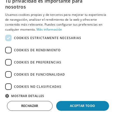
Tu privacidad es importante para
producto está pensado para durar y para rendir.
nosotros
Usamos cookies propias y de terceros para mejorar tu experiencia
🚨 OFERTAS LIMITADAS
de navegación, analizar el rendimiento de la web y ofrecerte
Stock limitado en las referencias más populares. No dejes escapar
contenido más relevante. Puedes configurar tus preferencias en
cualquier momento.
Más información
tu equipo favorito antes de que se acabe.
COOKIES ESTRICTAMENTE NECESARIAS
💬 ¿TIENES DUDAS SOBRE ALGÚN PRODUCTO?
Contacta con nosotros y te ayudamos a elegir.
Asesoramiento
COOKIES DE RENDIMIENTO
personalizado aquí.
COOKIES DE PREFERENCIAS
🛡️HASTA 3 AÑOS DE GARANTÍA
COOKIES DE FUNCIONALIDAD
Todos los productos incluyen garantía oficial y SAT Behumax
disponible.
COOKIES NO CLASIFICADAS
MOSTRAR DETALLES
RECHAZAR
ACEPTAR TODO
+30K