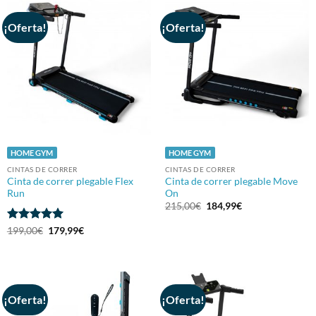
¡Oferta!
¡Oferta!
HOME GYM
HOME GYM
CINTAS DE CORRER
CINTAS DE CORRER
Cinta de correr plegable Flex
Cinta de correr plegable Move
Run
On
El
El
215,00
€
184,99
€
precio
precio
original
actual
Valorado
El
El
199,00
€
179,99
€
era:
es:
precio
precio
con
5
de 5
215,00€.
184,99€.
original
actual
era:
es:
199,00€.
179,99€.
¡Oferta!
¡Oferta!