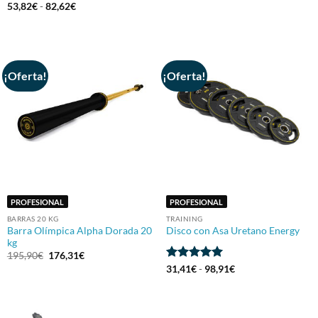
Valorado
Rango
53,82
€
-
82,62
€
de
con
5
de 5
precios:
desde
53,82€
hasta
82,62€
¡Oferta!
¡Oferta!
PROFESIONAL
PROFESIONAL
BARRAS 20 KG
TRAINING
Barra Olímpica Alpha Dorada 20
Disco con Asa Uretano Energy
kg
El
El
195,90
€
176,31
€
precio
precio
Valorado
Rango
31,41
€
-
98,91
€
original
actual
de
con
5
de 5
era:
es:
precios:
195,90€.
176,31€.
desde
31,41€
hasta