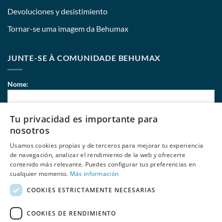
Devoluciones y desistimiento
Tornar-se uma imagem da Behumax
JUNTE-SE À COMUNIDADE BEHUMAX
Nome:
Tu privacidad es importante para
Correio eletrónico:
nosotros
Usamos cookies propias y de terceros para mejorar tu experiencia
de navegación, analizar el rendimiento de la web y ofrecerte
contenido más relevante. Puedes configurar tus preferencias en
Li e aceito
políticas de privacidade
de Behumax
cualquier momento.
Más información
COOKIES ESTRICTAMENTE NECESARIAS
COOKIES DE RENDIMIENTO