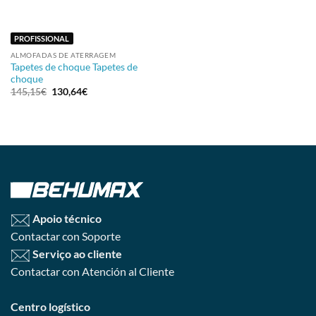
PROFISSIONAL
ALMOFADAS DE ATERRAGEM
Tapetes de choque Tapetes de
choque
O
O
145,15
€
130,64
€
preço
preço
original
atual
era:
é:
145,15€.
130,64€.
Apoio técnico
Contactar con Soporte
Serviço ao cliente
Contactar con Atención al Cliente
Centro logístico