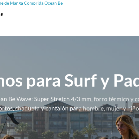
ne de Manga Comprida Ocean Be
O
5
€
preço
l
atual
é:
€.
132,05€.
os para Surf y Pad
n Be Wave: Super Stretch 4/3 mm, forro térmico y co
ortos, chaqueta y pantalón para hombre, mujer y niño