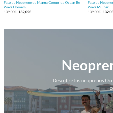
Fato de Neoprene de Manga Comprida Ocean Be
Fato de Neopre
Wave Homem
Wave Mulher
O
O
O
139,00
€
132,05
€
139,00
€
132,0
preço
preço
preço
original
atual
origina
era:
é:
era:
139,00€.
132,05€.
139,00
Neopren
Descubre los neoprenos Ocea
c