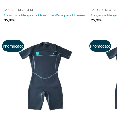
+
+
FATOS DE NEOPRENE
FATOS DE NEOPR
Casaco de Neoprene Ocean Be Wave para Homem
Calças de Neo
39,00
€
29,90
€
Promoção!
Promoção!
+
+