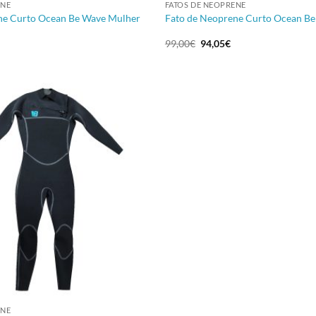
ENE
FATOS DE NEOPRENE
ne Curto Ocean Be Wave Mulher
Fato de Neoprene Curto Ocean 
O
O
O
99,00
€
94,05
€
reço
preço
preço
tual
original
atual
:
era:
é:
4,05€.
99,00€.
94,05€.
ENE