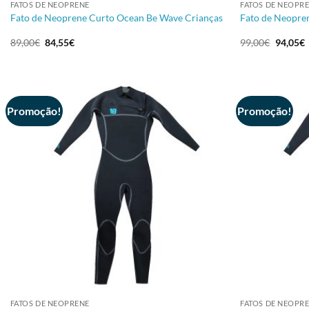
FATOS DE NEOPRENE
FATOS DE NEOPR
Fato de Neoprene Curto Ocean Be Wave Crianças
Fato de Neopre
O
O
O
89,00
€
84,55
€
99,00
€
94,05
€
preço
preço
preço
p
original
atual
original
a
era:
é:
era:
é
89,00€.
84,55€.
99,00€.
9
Promoção!
Promoção!
+
+
FATOS DE NEOPRENE
FATOS DE NEOPR