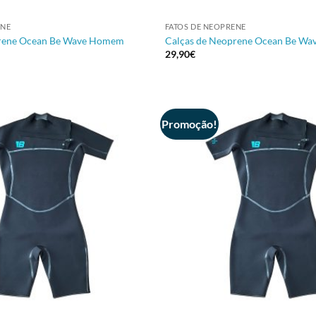
+
ENE
FATOS DE NEOPRENE
prene Ocean Be Wave Homem
Calças de Neoprene Ocean Be Wa
29,90
€
Promoção!
+