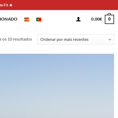
e Fit 🔥
CIONADO
0,00
€
0
Ordenado
s os 10 resultados
por
mais
recentes