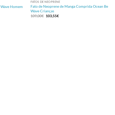
FATOS DE NEOPRENE
Fato de Neoprene de Manga Comprida Ocean Be
Be Wave Homem
Wave Crianças
O
O
109,00
€
103,55
€
preço
preço
original
atual
era:
é:
109,00€.
103,55€.