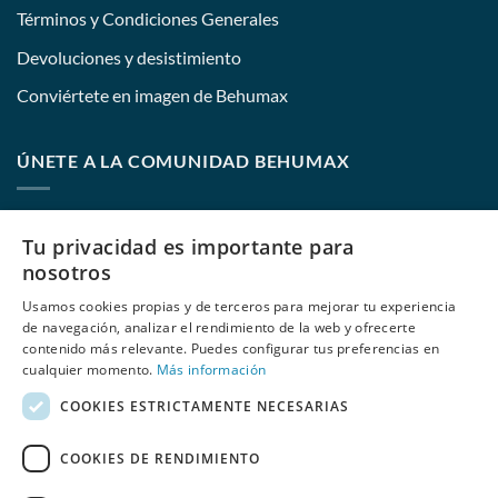
Términos y Condiciones Generales
Devoluciones y desistimiento
Conviértete en imagen de Behumax
ÚNETE A LA COMUNIDAD BEHUMAX
Nombre:
Tu privacidad es importante para
nosotros
Usamos cookies propias y de terceros para mejorar tu experiencia
E-mail:
de navegación, analizar el rendimiento de la web y ofrecerte
contenido más relevante. Puedes configurar tus preferencias en
cualquier momento.
Más información
COOKIES ESTRICTAMENTE NECESARIAS
He leído y acepto
las políticas de privacidad
de Behumax
COOKIES DE RENDIMIENTO