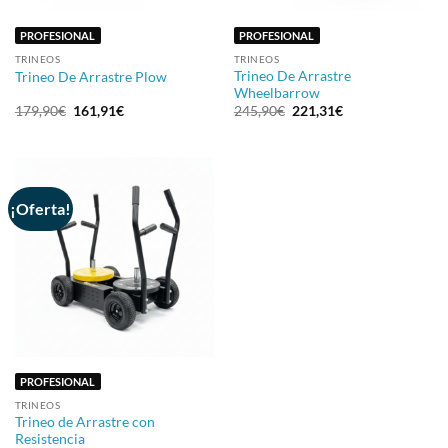
PROFESIONAL
PROFESIONAL
TRINEOS
TRINEOS
Trineo De Arrastre
Trineo De Arrastre Plow
Wheelbarrow
El
El
El
El
179,90
€
161,91
€
245,90
€
221,31
€
precio
precio
precio
precio
original
actual
original
actual
era:
es:
era:
es:
179,90€.
161,91€.
245,90€.
221,31€.
¡Oferta!
PROFESIONAL
TRINEOS
Trineo de Arrastre con
Resistencia