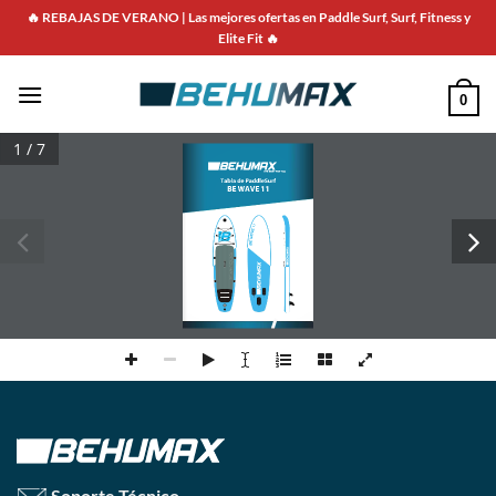
Saltar
🔥 REBAJAS DE VERANO | Las mejores ofertas en Paddle Surf, Surf, Fitness y
al
Elite Fit 🔥
contenido
0
1 / 7
Tabla de PaddleSurf
BE WAVE 1
1
Soporte Técnico