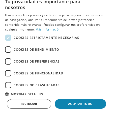
Tu privacidad es importante para
nosotros
Usamos cookies propias y de terceros para mejorar tu experiencia
E-mail:
de navegación, analizar el rendimiento de la web y ofrecerte
contenido más relevante. Puedes configurar tus preferencias en
cualquier momento.
Más información
COOKIES ESTRICTAMENTE NECESARIAS
He leído y acepto
las políticas de privacidad
de Behumax
COOKIES DE RENDIMIENTO
COOKIES DE PREFERENCIAS
COOKIES DE FUNCIONALIDAD
REBAJAS
ELITE FIT
FITNESS
DEPORTE ACUÁTICO
COOKIES NO CLASIFICADAS
REACONDICIONADOS
ESPAÑOL
PORTUGUÊS
MOSTRAR DETALLES
Copyright 2026 ©
BEHUMAX
RECHAZAR
ACEPTAR TODO
Aviso Legal
-
Políticas de Cookies