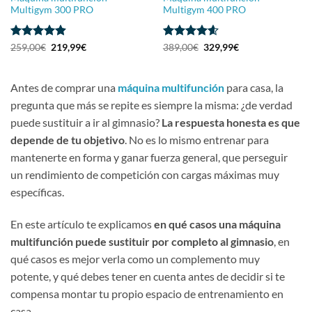
Multigym 300 PRO
Multigym 400 PRO
Valorado
El
El
Valorado
El
El
259,00
€
219,99
€
389,00
€
329,99
€
precio
precio
precio
precio
con
4.88
con
4.57
original
actual
original
actual
de 5
de 5
era:
es:
era:
es:
259,00€.
219,99€.
389,00€.
329,99€.
Antes de comprar una
máquina multifunción
para casa, la
pregunta que más se repite es siempre
la misma: ¿de verdad
puede sustituir a
ir al gimnasio?
La respuesta honesta es
que
depende de tu objetivo
.
No es lo mismo entrenar para
mantenerte
en forma y ganar fuerza general, que
perseguir
un rendimiento de
competición con cargas máximas muy
específicas.
En este artículo te
explicamos
en qué casos una máquina
multifunción puede sustituir por
completo al gimnasio
, en
qué casos es
mejor verla como un complemento muy
potente, y qué debes tener en cuenta
antes de decidir si te
compensa montar
tu propio espacio de entrenamiento en
casa.