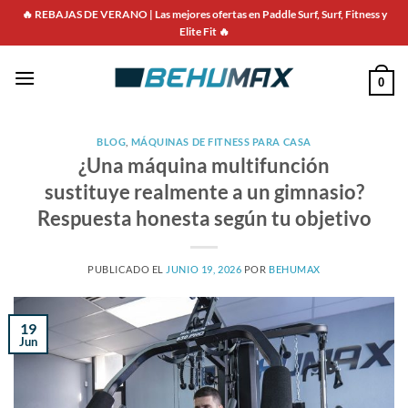
Saltar
🔥 REBAJAS DE VERANO | Las mejores ofertas en Paddle Surf, Surf, Fitness y
al
Elite Fit 🔥
contenido
0
BLOG
,
MÁQUINAS DE FITNESS PARA CASA
¿Una máquina multifunción
sustituye realmente a un gimnasio?
Respuesta honesta según tu objetivo
PUBLICADO EL
JUNIO 19, 2026
POR
BEHUMAX
19
Jun