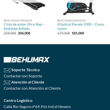
REACONDICIONADOS
REACONDICIONADOS
Cinta de andar Ultra Step –
Elliptical Elevate 1000 – Como
Embalaje dañado
nuevo
229,00
€
206,00
€
279,00
€
181,00
€
Soporte Técnico
Contactar con Soporte
Atención al Cliente
Contactar con Atención al Cliente
Centro Logístico
Calle Río Segura nº69, Pol-Ind el Nevero