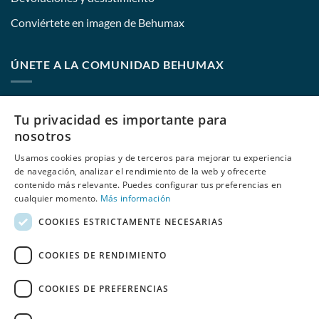
Conviértete en imagen de Behumax
ÚNETE A LA COMUNIDAD BEHUMAX
Nombre:
Tu privacidad es importante para
nosotros
Usamos cookies propias y de terceros para mejorar tu experiencia
E-mail:
de navegación, analizar el rendimiento de la web y ofrecerte
contenido más relevante. Puedes configurar tus preferencias en
cualquier momento.
Más información
COOKIES ESTRICTAMENTE NECESARIAS
He leído y acepto
las políticas de privacidad
de Behumax
COOKIES DE RENDIMIENTO
COOKIES DE PREFERENCIAS