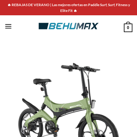
🔥 REBAJAS DE VERANO | Las mejores ofertas en Paddle Surf, Surf, Fitness y
Elite Fit 🔥
0