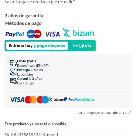
La entrega se realiza a pie de calle*
3 años de garantía
Métodos de pago
Envío gratis
En península (ES y PT)
Entrega 2-5 días
Laborables
Garantía 3 años
En catálogo
La entrega se realiza a pie de calle*
Este producto ya no está disponible
SKU:
8435585512419-reac-1