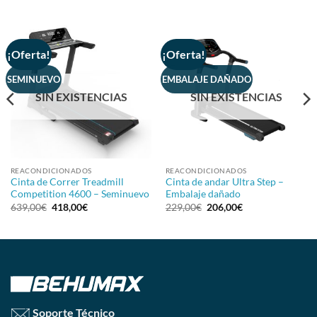
¡Oferta!
¡Oferta!
SEMINUEVO
EMBALAJE DAÑADO
SIN EXISTENCIAS
SIN EXISTENCIAS
REACONDICIONADOS
REACONDICIONADOS
Cinta de Correr Treadmill
Cinta de andar Ultra Step –
Competition 4600 – Seminuevo
Embalaje dañado
639,00
€
418,00
€
229,00
€
206,00
€
Soporte Técnico