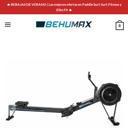
🔥 REBAJAS DE VERANO | Las mejores ofertas en Paddle Surf, Surf, Fitness y
Elite Fit 🔥
0