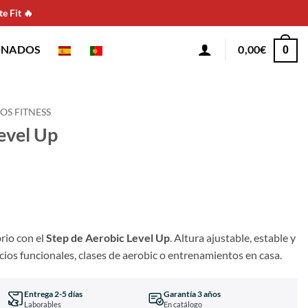
e Fit 🔥
ONADOS
0,00
€
0
OS FITNESS
evel Up
brio con el
Step de Aerobic Level Up
. Altura ajustable, estable y
icios funcionales, clases de aerobic o entrenamientos en casa.
Entrega 2-5 días
Garantía 3 años
Laborables
En catálogo