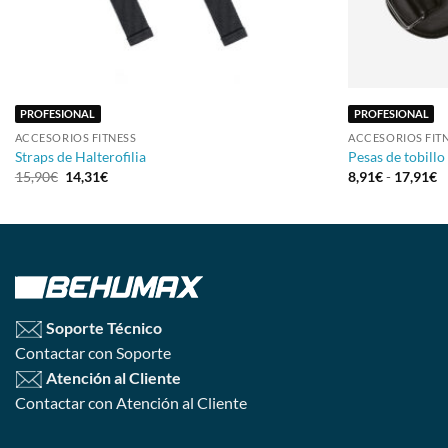
+
+
PROFESIONAL
PROFESIONAL
ACCESORIOS FITNESS
ACCESORIOS FIT
Straps de Halterofilia
Pesas de tobillo
15,90
€
14,31
€
8,91
€
-
17,91
€
Soporte Técnico
Contactar con Soporte
Atención al Cliente
Contactar con Atención al Cliente