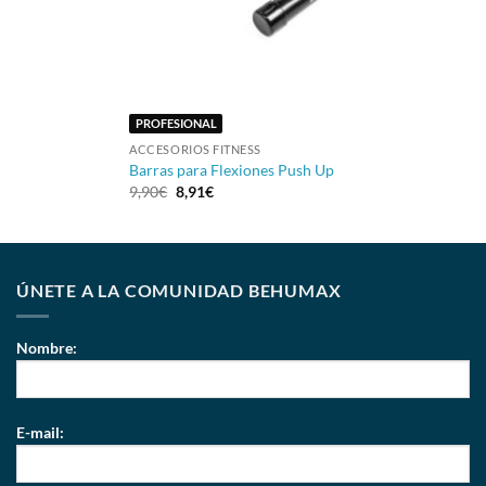
+
PROFESIONAL
ACCESORIOS FITNESS
Barras para Flexiones Push Up
9,90
€
8,91
€
ÚNETE A LA COMUNIDAD BEHUMAX
Nombre:
E-mail: