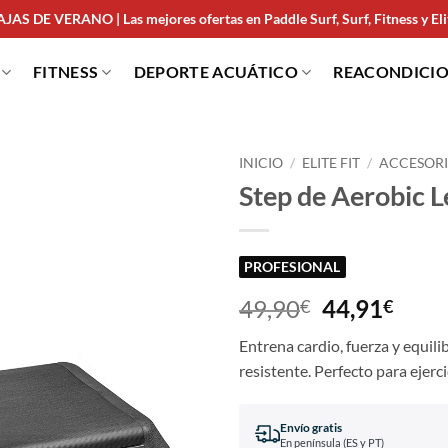
JAS DE VERANO | Las mejores ofertas en Paddle Surf, Surf, Fitness y Elit
FITNESS
DEPORTE ACUÁTICO
REACONDICI
INICIO
/
ELITE FIT
/
ACCESORI
Step de Aerobic L
PROFESIONAL
49,90
44,91
€
€
Entrena cardio, fuerza y equili
resistente. Perfecto para ejerc
Envío gratis
En península (ES y PT)