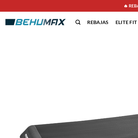
🔥 REBA
REBAJAS
ELITE FIT