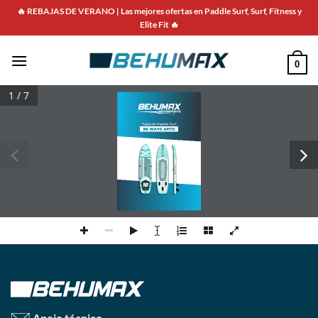
Saltar
🔥 REBAJAS DE VERANO | Las mejores ofertas en Paddle Surf, Surf, Fitness y
para
Elite Fit 🔥
o
conteúdo
0
1 / 7
Tabla de Paddle Surf
BE WAVE ARTIC
Apoio técnico