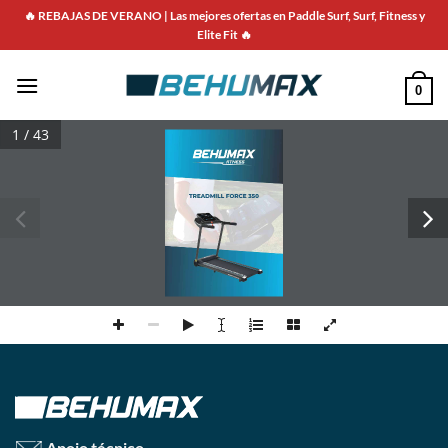
Saltar
🔥 REBAJAS DE VERANO | Las mejores ofertas en Paddle Surf, Surf, Fitness y
para
Elite Fit 🔥
o
conteúdo
0
1 / 43
Apoio técnico