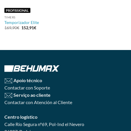
PROFISSIONAL
TIMERS
Temporizador Elite
O
O
169,90
€
152,91
€
preço
preço
original
atual
era:
é:
169,90€.
152,91€.
Apoio técnico
Contactar con Soporte
Serviço ao cliente
Contactar con Atención al Cliente
Centro logístico
Calle Río Segura nº69, Pol-Ind el Nevero