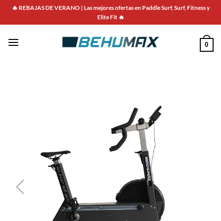
🔥 REBAJAS DE VERANO | Las mejores ofertas en Paddle Surf, Surf, Fitness y
Elite Fit 🔥
0