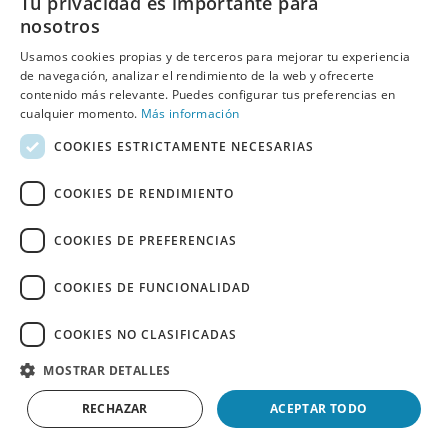
Tu privacidad es importante para
Correio eletrónico:
nosotros
Usamos cookies propias y de terceros para mejorar tu experiencia
de navegación, analizar el rendimiento de la web y ofrecerte
contenido más relevante. Puedes configurar tus preferencias en
Li e aceito
políticas de privacidade
de Behumax
cualquier momento.
Más información
COOKIES ESTRICTAMENTE NECESARIAS
COOKIES DE RENDIMIENTO
COOKIES DE PREFERENCIAS
COOKIES DE FUNCIONALIDAD
SALDOS
ELITE FIT
FITNESS
DESPORTOS AQUÁTICOS
RECONDICIONADO
ESPAÑOL
PORTUGUÊS
Copyright 2026 © Copyright 2026 © Copyright 2026 © Copyright
COOKIES NO CLASIFICADAS
2026 © Copyright 2026 © Copyright 2026 © Copyright 2026 ©
MOSTRAR DETALLES
Copyright 2026
BEHUMAX
RECHAZAR
ACEPTAR TODO
Aviso legal
-
Política de cookies