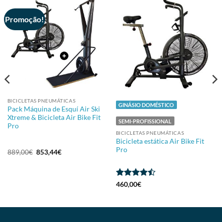
Promoção!
BICICLETAS PNEUMÁTICAS
GINÁSIO DOMÉSTICO
Pack Máquina de Esquí Air Ski
Xtreme & Bicicleta Air Bike Fit
SEMI-PROFISSIONAL
Pro
BICICLETAS PNEUMÁTICAS
Bicicleta estática Air Bike Fit
Pro
889,00
€
853,44
€
Avaliação
460,00
€
4.43
de 5