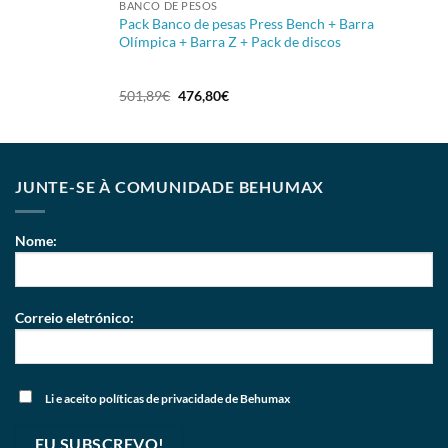
BANCO DE PESOS
Pack Banco de pesas Press Bench + Barra
Olímpica + Barra Z + Pack de discos
501,89
€
476,80
€
JUNTE-SE À COMUNIDADE BEHUMAX
Nome:
Correio eletrónico:
Li e aceito
políticas de privacidade
de Behumax