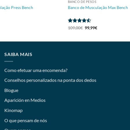
BANCO DE PESOS
lação Press Bench
Banco de Musculação Max Bench
Avaliação
109,00
€
99,99
€
4.5
de 5
SAIBA MAIS
Como efetuar uma encomenda?
Conselhos personalizados na ponta dos dedos
Blogue
Aparición en Medios
Kinomap
O que pensam de nós