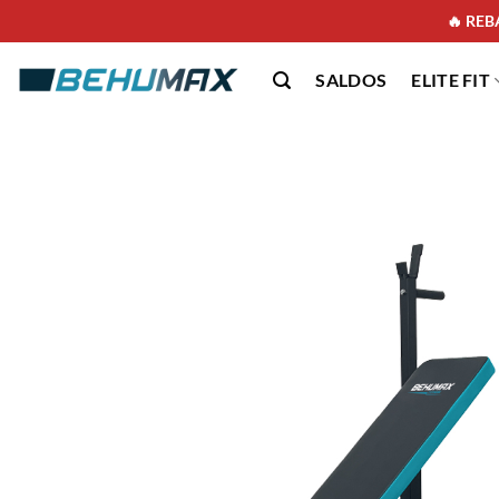
🔥 REBA
SALDOS
ELITE FIT