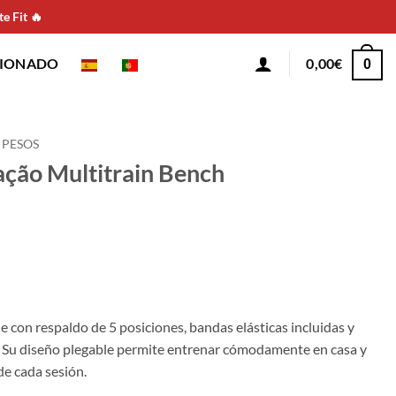
e Fit 🔥
CIONADO
0,00
€
0
 PESOS
ção Multitrain Bench
 con respaldo de 5 posiciones, bandas elásticas incluidas y
e. Su diseño plegable permite entrenar cómodamente en casa y
de cada sesión.