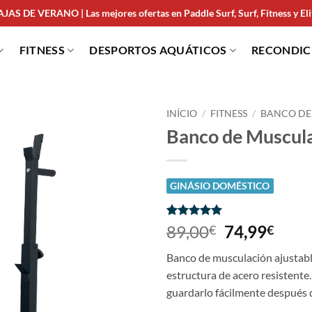
JAS DE VERANO | Las mejores ofertas en Paddle Surf, Surf, Fitness y Elit
FITNESS
DESPORTOS AQUÁTICOS
RECONDI
INÍCIO
/
FITNESS
/
BANCO DE
Banco de Muscula
GINÁSIO DOMÉSTICO
Classificado
2
89,00
74,99
€
€
com
5
em
5 com base
Banco de musculación ajustable
em
classificações
estructura de acero resistent
de clientes
guardarlo fácilmente después 