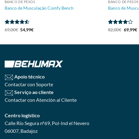
BANCO DE PESOS
BANCO DE PESOS
Banco de Musculação Comfy Bench
Banco de Muscu
Avaliação
Avaliação
69,00
€
54,99
€
82,00
€
69,99
€
4.5
de 5
4
de 5
Apoio técnico
Contactar con Soporte
Serviço ao cliente
Contactar con Atención al Cliente
Centro logístico
Calle Río Segura nº69, Pol-Ind el Nevero
06007, Badajoz