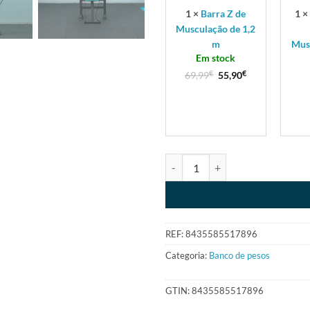
1
×
Barra Z de
1
Musculação de 1,2
m
Mus
Em stock
69,99
€
55,90
€
REF:
8435585517896
Categoria:
Banco de pesos
GTIN:
8435585517896