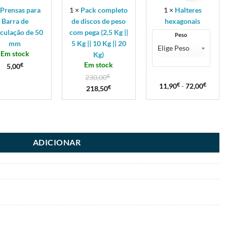
(2,5
×
Prensas para
1
×
Pack completo
1
×
Halteres
Kg
Barra de
de discos de peso
hexagonais
||
culação de 50
com pega (2,5 Kg ||
Peso
5
mm
5 Kg || 10 Kg || 20
Kg
Em stock
Kg)
||
Em stock
5,00
€
10
230,00
€
Kg
11,90
€
-
72,00
€
||
218,50
€
20
Kg)
ADICIONAR