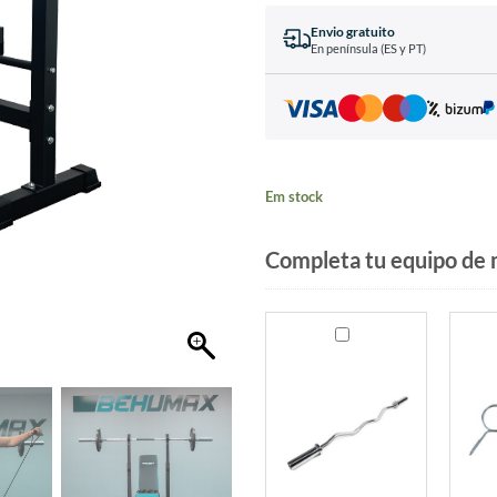
Envio gratuito
En península (ES y PT)
Em stock
Completa tu equipo de 
Barra
Pren
Z
para
de
Barra
Musculação
de
de
Musc
1,2
de
m
50
mm