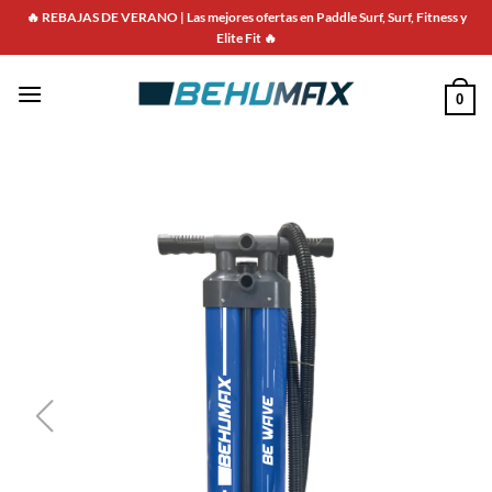
🔥 REBAJAS DE VERANO | Las mejores ofertas en Paddle Surf, Surf, Fitness y
Elite Fit 🔥
0