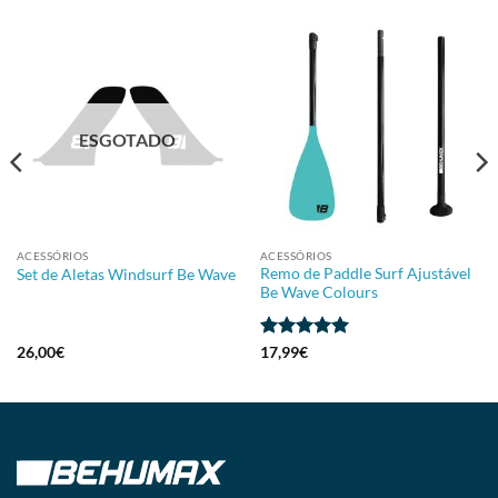
ESGOTADO
ACESSÓRIOS
ACESSÓRIOS
Remo de Paddle Surf Ajustável
Set de Aletas Windsurf Be Wave
Be Wave Colours
Avaliação
5
26,00
€
17,99
€
de 5