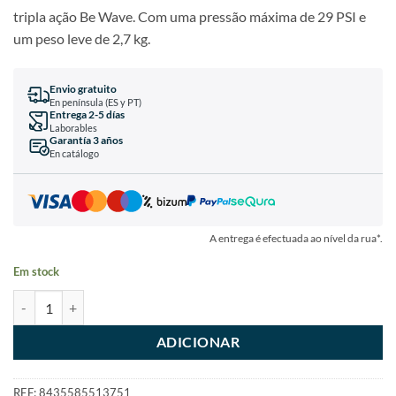
tripla ação Be Wave. Com uma pressão máxima de 29 PSI e
um peso leve de 2,7 kg.
Envio gratuito
En península (ES y PT)
Entrega 2-5 días
Laborables
Garantía 3 años
En catálogo
A entrega é efectuada ao nível da rua*.
Em stock
ADICIONAR
REF:
8435585513751