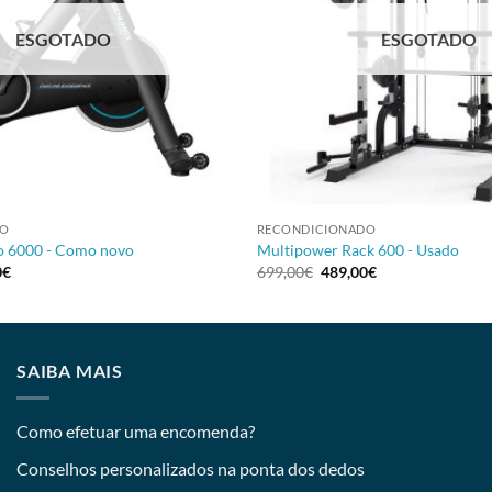
ESGOTADO
ESGOTADO
+
DO
RECONDICIONADO
ro 6000 - Como novo
Multipower Rack 600 - Usado
0
€
699,00
€
489,00
€
SAIBA MAIS
Como efetuar uma encomenda?
Conselhos personalizados na ponta dos dedos