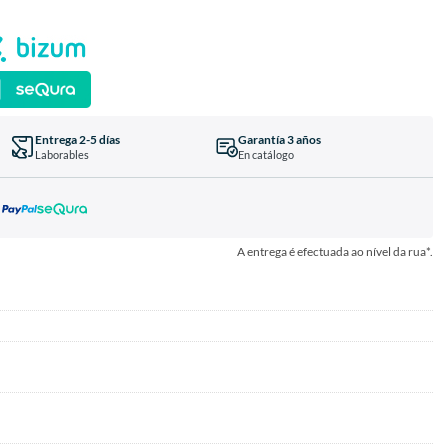
Entrega 2-5 días
Garantía 3 años
Laborables
En catálogo
A entrega é efectuada ao nível da rua*.