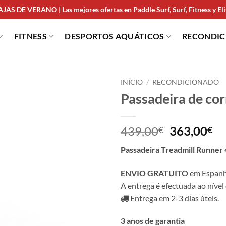
JAS DE VERANO | Las mejores ofertas en Paddle Surf, Surf, Fitness y Elit
FITNESS
DESPORTOS AQUÁTICOS
RECONDI
INÍCIO
/
RECONDICIONADO
Passadeira de co
439,00
363,00
€
€
Passadeira Treadmill Runner
ENVIO GRATUITO
em Espanha
A entrega é efectuada ao nível 
Entrega em 2-3 dias úteis.
3 anos de garantia