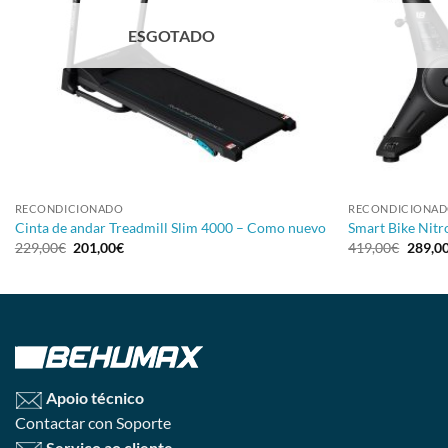
ESGOTADO
+
+
RECONDICIONADO
RECONDICIONA
Cinta de andar Treadmill Slim 4000 – Como nuevo
Smart Bike Nit
229,00
€
201,00
€
419,00
€
289,0
Apoio técnico
Contactar con Soporte
Serviço ao cliente