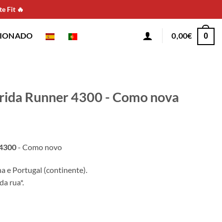
e Fit 🔥
CIONADO
0,00
€
0
rrida Runner 4300 - Como nova
 4300
- Como novo
 e Portugal (continente).
da rua*.