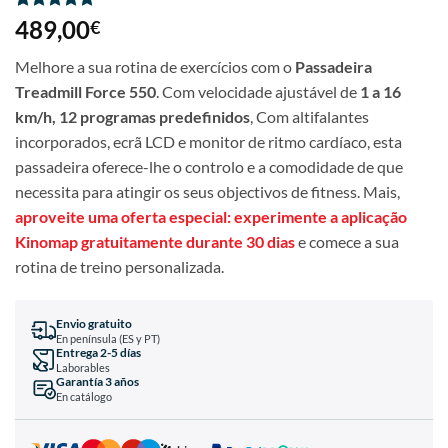
Classificado
17
489,00
€
com
4.76
em 5 com
Melhore a sua rotina de exercícios com o
Passadeira
base em
classificações
Treadmill Force 550
. Com velocidade ajustável de
1 a 16
de clientes
km/h, 12 programas predefinidos
, Com altifalantes
incorporados, ecrã LCD e monitor de ritmo cardíaco, esta
passadeira oferece-lhe o controlo e a comodidade de que
necessita para atingir os seus objectivos de fitness. Mais,
aproveite uma oferta especial: experimente a aplicação
Kinomap gratuitamente durante 30 dias
e comece a sua
rotina de treino personalizada.
Envio gratuito
En península (ES y PT)
Entrega 2-5 días
Laborables
Garantía 3 años
En catálogo