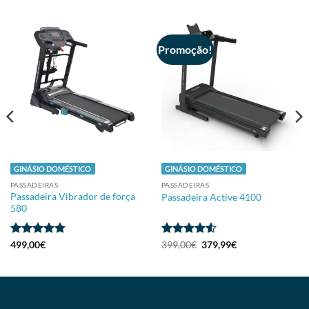
Promoção!
GINÁSIO DOMÉSTICO
GINÁSIO DOMÉSTICO
PASSADEIRAS
PASSADEIRAS
Passadeira Vibrador de força
Passadeira Active 4100
580
Avaliação
Avaliação
499,00
€
399,00
€
379,99
€
4.74
de 5
4.5
de 5