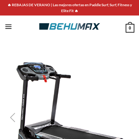
🔥 REBAJAS DE VERANO | Las mejores ofertas en Paddle Surf, Surf, Fitness y
Elite Fit 🔥
0