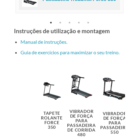
Instruções de utilização e montagem
Manual de instruções.
Guia de exercícios para maximizar o seu treino.
VIBRADOR
V
TAPETE
VIBRADOR
DE FORÇA
ROLANTE
DE FORÇA
PARA
FORCE
PARA
PASSADEIRA
P
350
PASSADEIRA
DE CORRIDA
D
550
480