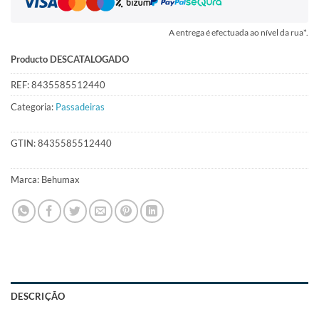
A entrega é efectuada ao nível da rua*.
Producto DESCATALOGADO
REF:
8435585512440
Categoria:
Passadeiras
GTIN:
8435585512440
Marca:
Behumax
DESCRIÇÃO