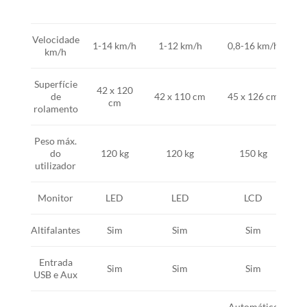
Velocidade
1-14 km/h
1-12 km/h
0,8-16 km/h
0
km/h
Superfície
42 x 120
de
42 x 110 cm
45 x 126 cm
4
cm
rolamento
Peso máx.
do
120 kg
120 kg
150 kg
utilizador
Monitor
LED
LED
LCD
Altifalantes
Sim
Sim
Sim
Entrada
Sim
Sim
Sim
USB e Aux
Automático
A