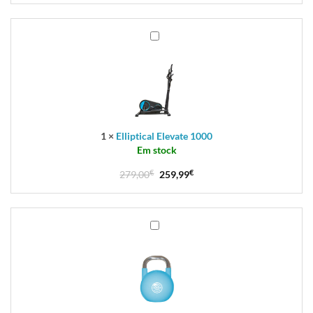
Elliptical
Elevate
1000
1
×
Elliptical Elevate 1000
Em stock
279,00
€
259,99
€
Peso
Russo
Kettlebell
Competition
Steel