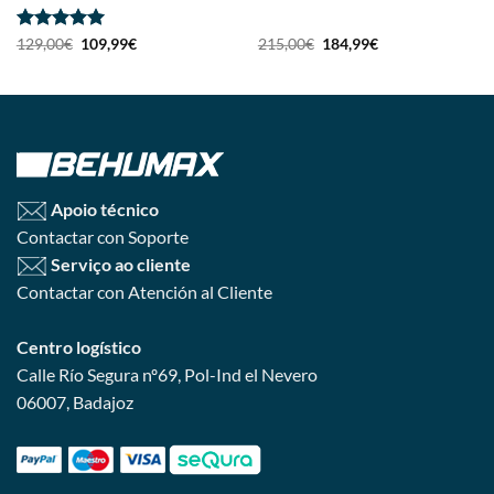
Avaliação
5
129,00
€
109,99
€
215,00
€
184,99
€
de 5
Apoio técnico
Contactar con Soporte
Serviço ao cliente
Contactar con Atención al Cliente
Centro logístico
Calle Río Segura nº69, Pol-Ind el Nevero
06007, Badajoz