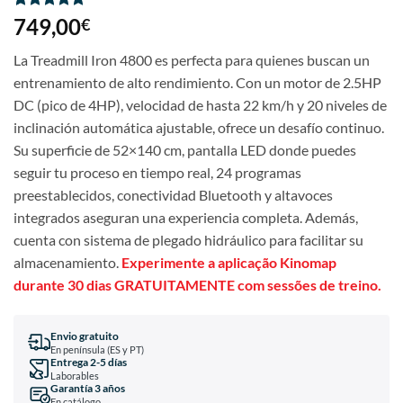
Classificado
6
749,00
€
com
5
em
5 com base
La Treadmill Iron 4800 es perfecta para quienes buscan un
em
classificações
entrenamiento de alto rendimiento. Con un motor de 2.5HP
de clientes
DC (pico de 4HP), velocidad de hasta 22 km/h y 20 niveles de
inclinación automática ajustable, ofrece un desafío continuo.
Su superficie de 52×140 cm, pantalla LED donde puedes
seguir tu proceso en tiempo real, 24 programas
preestablecidos, conectividad Bluetooth y altavoces
integrados aseguran una experiencia completa. Además,
cuenta con sistema de plegado hidráulico para facilitar su
almacenamiento.
Experimente a aplicação Kinomap
durante 30 dias GRATUITAMENTE com sessões de treino.
Envio gratuito
En península (ES y PT)
Entrega 2-5 días
Laborables
Garantía 3 años
En catálogo