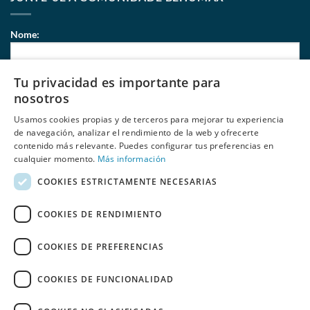
Nome:
Tu privacidad es importante para
Correio eletrónico:
nosotros
Usamos cookies propias y de terceros para mejorar tu experiencia
de navegación, analizar el rendimiento de la web y ofrecerte
contenido más relevante. Puedes configurar tus preferencias en
Li e aceito
políticas de privacidade
de Behumax
cualquier momento.
Más información
COOKIES ESTRICTAMENTE NECESARIAS
COOKIES DE RENDIMIENTO
COOKIES DE PREFERENCIAS
COOKIES DE FUNCIONALIDAD
SALDOS
ELITE FIT
FITNESS
DESPORTOS AQUÁTICOS
RECONDICIONADO
ESPAÑOL
PORTUGUÊS
Copyright 2026 © Copyright 2026 © Copyright 2026 © Copyright