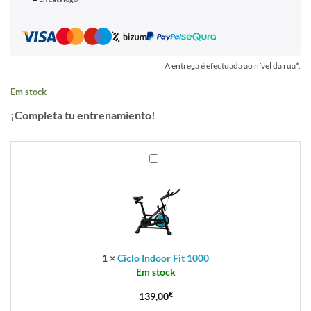
A entrega é efectuada ao nível da rua*.
Em stock
¡Completa tu entrenamiento!
Ciclo
Indoor
Fit
1000
1
×
Ciclo Indoor Fit 1000
Em stock
139,00
€