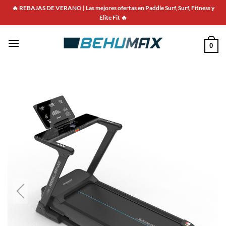
🔥 REBAJAS DE VERANO | Las mejores ofertas en Paddle Surf, Surf, Fitness y
Elite Fit 🔥
0