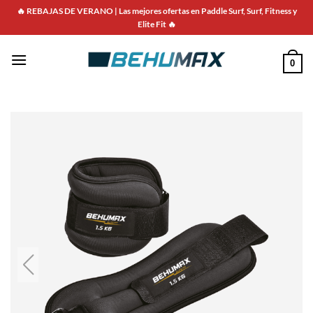
🔥 REBAJAS DE VERANO | Las mejores ofertas en Paddle Surf, Surf, Fitness y
Elite Fit 🔥
0