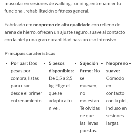
muscular en sesiones de walking, running, entrenamiento
funcional, rehabilitación o fitness general.
Fabricado em
neopreno de alta qualidade
con relleno de
arena de hierro, ofrecen un ajuste seguro, suave al contacto
con la piel y una gran durabilidad para un uso intensivo.
Principais caraterísticas
Por par:
Dos
5 pesos
Sujeción
Neopreno
pesas por
disponibles:
firme:
No
suave:
compra, listas
De 0,5 a 2,5
se
Cómodo
para usar
kg. Elige el
mueven,
en
desde el primer
que se
no
contacto
entrenamiento.
adapta a tu
molestan.
con la piel,
nivel.
Te olvidas
incluso en
de que
sesiones
las llevas
largas.
puestas.