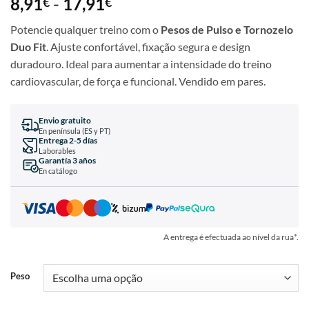
8,91
-
17,91
€
€
Potencie qualquer treino com o
Pesos de Pulso e Tornozelo
Duo Fit
. Ajuste confortável, fixação segura e design
duradouro. Ideal para aumentar a intensidade do treino
cardiovascular, de força e funcional. Vendido em pares.
Envio gratuito
En península (ES y PT)
Entrega 2-5 días
Laborables
Garantía 3 años
En catálogo
A entrega é efectuada ao nível da rua*.
Peso