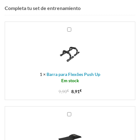
Completa tu set de entrenamiento
Barra
para
Flexões
Push
Up
1
×
Barra para Flexões Push Up
Em stock
9,90
€
8,91
€
Tapete
Abs
Pro