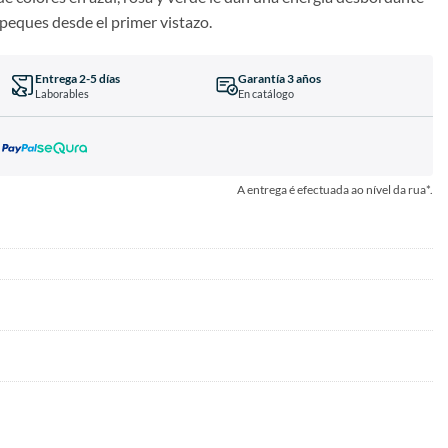
 peques desde el primer vistazo.
Entrega 2-5 días
Garantía 3 años
Laborables
En catálogo
A entrega é efectuada ao nível da rua*.