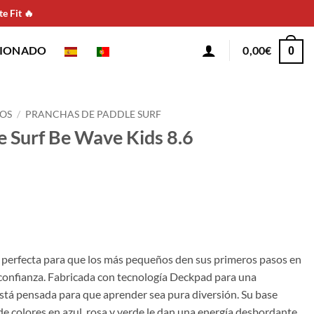
e Fit 🔥
CIONADO
0,00
€
0
OS
/
PRANCHAS DE PADDLE SURF
e Surf Be Wave Kids 8.6
a perfecta para que los más pequeños den sus primeros pasos en
 confianza. Fabricada con tecnología Deckpad para una
está pensada para que aprender sea pura diversión. Su base
de colores en azul, rosa y verde le dan una energía desbordante