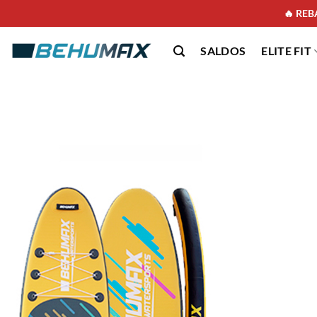
🔥 REBA
SALDOS
ELITE FIT