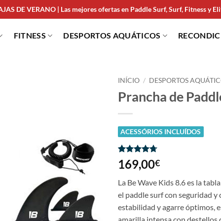
JAS DE VERANO | Las mejores ofertas en Paddle Surf, Surf, Fitness y Elit
FITNESS
DESPORTOS AQUÁTICOS
RECONDI
INÍCIO
/
DESPORTOS AQUÁTIC
Prancha de Paddl
ACESSÓRIOS INCLUÍDOS
Classificado
3
169,00
€
com
4.67
em 5 com
La Be Wave Kids 8.6 es la tabl
base em
classificações
el paddle surf con seguridad y
de clientes
estabilidad y agarre óptimos, 
amarilla intensa con destellos 