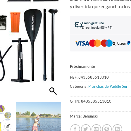
y divertida que engancha a los
Envio gratuito
En península (ES y PT)
Próximamente
REF:
8435585513010
Categoria:
Pranchas de Paddle Surf
GTIN:
8435585513010
Marca:
Behumax