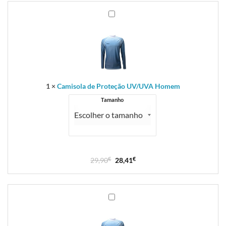
Camisola
de
Proteção
UV/UVA
Homem
1
×
Camisola de Proteção UV/UVA Homem
Tamanho
29,90
€
28,41
€
Camisola
de
Proteção