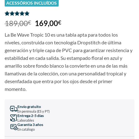
ACESSÓRIOS INCLUÍDOS
Classificado
22
189,00
169,00
€
€
com
4.95
em 5 com
La Be Wave Tropic 10 es una tabla apta para todos los
base em
classificações
niveles, construida con tecnología Dropstitch de última
de clientes
generación y triple capa de PVC para garantizar resistencia y
estabilidad en cada salida. Su estampado floral en azul y
amarillo sobre fondo blanco la convierte en una de las más
llamativas de la colección, con una personalidad tropical y
desenfadada que entra por los ojos desde el primer
momento.
Envio gratuito
En península (ES y PT)
Entrega 2-5 días
Laborables
Garantía 3 años
En catálogo