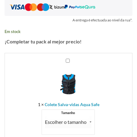
A entrega é efectuada ao nível da rua*.
Em stock
¡Completar tu pack al mejor precio!
Colete
Salva-
vidas
Aqua
Safe
1
×
Colete Salva-vidas Aqua Safe
Tamanho