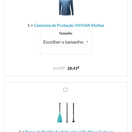
UV/UVA
Mulher
1
×
Camisola de Proteção UV/UVA Mulher
Tamanho
29,90
€
28,41
€
Remo
de
Paddle
Surf
Ajustável
Be
Wave
Colours
1
×
Remo de Paddle Surf Ajustável Be Wave Colours