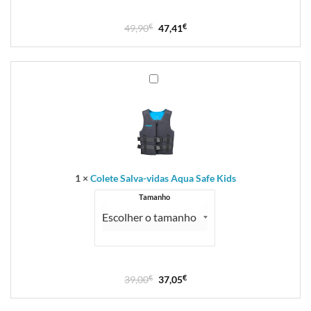
49,90
€
47,41
€
Colete
Salva-
vidas
Aqua
Safe
Kids
1
×
Colete Salva-vidas Aqua Safe Kids
Tamanho
39,00
€
37,05
€