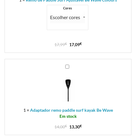
Cores
17,99
€
17,09
€
Adaptador
remo
paddle
surf
kayak
Be
Wave
1
×
Adaptador remo paddle surf kayak Be Wave
Em stock
14,00
€
13,30
€