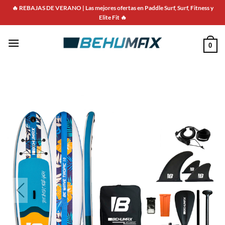
🔥 REBAJAS DE VERANO | Las mejores ofertas en Paddle Surf, Surf, Fitness y
Elite Fit 🔥
0