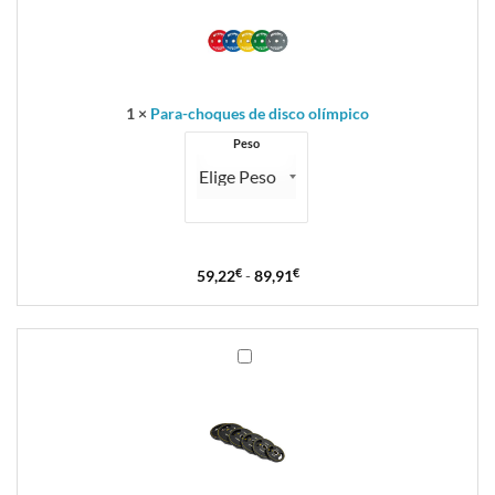
disco
olímpico
1
×
Para-choques de disco olímpico
Peso
59,22
€
-
89,91
€
Disco
com
Asa
Uretano
Energy