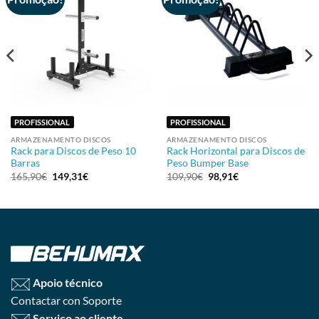
PROFISSIONAL
PROFISSIONAL
ARMAZENAMENTO DISCOS
ARMAZENAMENTO DISCOS
Rack para Discos de Peso 10
Rack Horizontal para Discos de
Barras
Peso Bumper Base
165,90
€
149,31
€
109,90
€
98,91
€
Apoio técnico
Contactar con Soporte
Serviço ao cliente