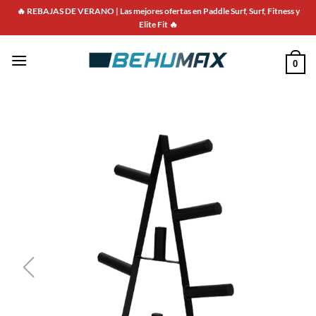
🔥 REBAJAS DE VERANO | Las mejores ofertas en Paddle Surf, Surf, Fitness y
Elite Fit 🔥
0