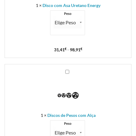
1
×
Disco com Asa Uretano Energy
Peso
31,41
€
-
98,91
€
Discos
de
Pesos
com
Alça
1
×
Discos de Pesos com Alça
Peso