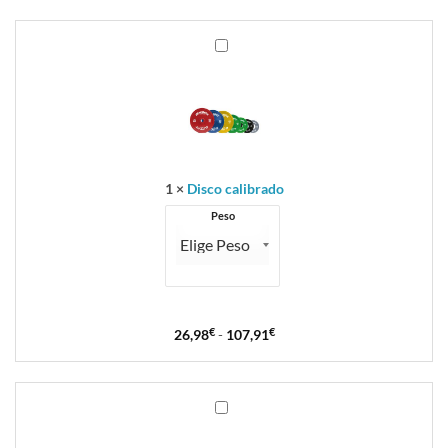
Disco
calibrado
1
×
Disco calibrado
Peso
26,98
€
-
107,91
€
Para-
choques
de