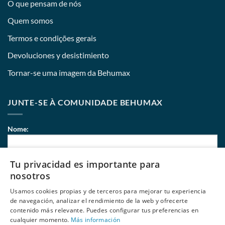
O que pensam de nós
Quem somos
Termos e condições gerais
Devoluciones y desistimiento
Tornar-se uma imagem da Behumax
JUNTE-SE À COMUNIDADE BEHUMAX
Nome:
Tu privacidad es importante para
Correio eletrónico:
nosotros
Usamos cookies propias y de terceros para mejorar tu experiencia
de navegación, analizar el rendimiento de la web y ofrecerte
contenido más relevante. Puedes configurar tus preferencias en
Li e aceito
políticas de privacidade
de Behumax
cualquier momento.
Más información