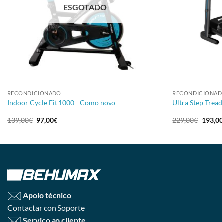
ESGOTADO
+
+
RECONDICIONADO
RECONDICIONA
Indoor Cycle Fit 1000 - Como novo
Ultra Step Tread
139,00
€
97,00
€
229,00
€
193,0
Apoio técnico
Contactar con Soporte
Serviço ao cliente