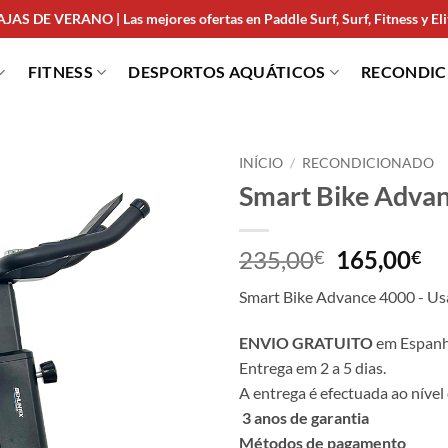
JAS DE VERANO | Las mejores ofertas en Paddle Surf, Surf, Fitness y Elit
FITNESS
DESPORTOS AQUÁTICOS
RECONDI
INÍCIO
/
RECONDICIONADO
Smart Bike Advan
235,00
165,00
€
€
Smart Bike Advance 4000 - U
ENVIO GRATUITO
em Espanha
Entrega em 2 a 5 dias.
A entrega é efectuada ao nível 
3 anos de garantia
Métodos de pagamento