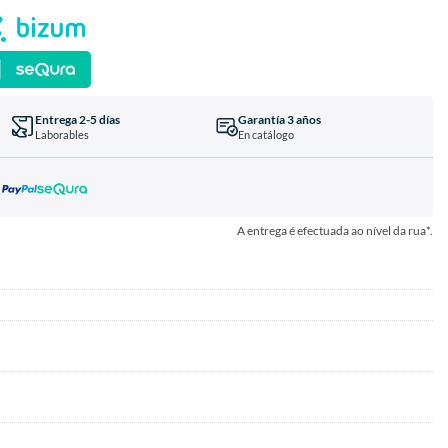
Entrega 2-5 días
Garantía 3 años
Laborables
En catálogo
A entrega é efectuada ao nível da rua*.