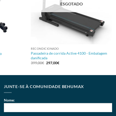
ESGOTADO
+
RECONDICIONADO
Passadeira de corrida Active 4100 - Embalagem
o
danificada
399,00
€
297,00
€
JUNTE-SE À COMUNIDADE BEHUMAX
Nome: