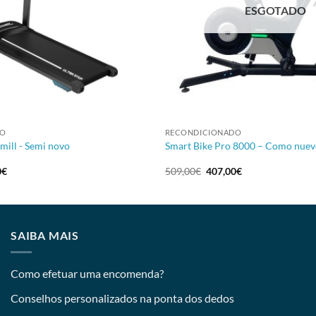
ESGOTADO
+
DO
RECONDICIONADO
mill - Semi novo
Smart Bike Pro 8000 – Como nuev
0
€
509,00
€
407,00
€
SAIBA MAIS
Como efetuar uma encomenda?
Conselhos personalizados na ponta dos dedos