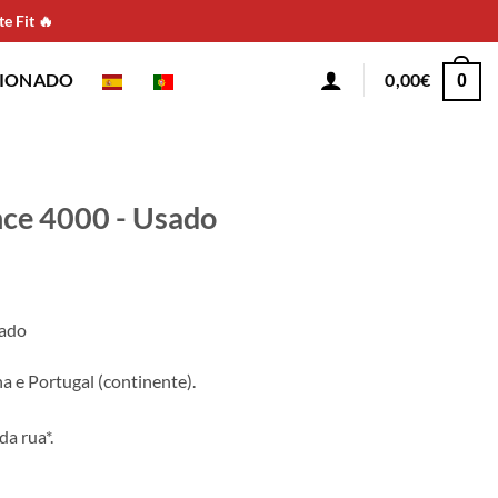
e Fit 🔥
CIONADO
0,00
€
0
ce 4000 - Usado
sado
 e Portugal (continente).
da rua*.