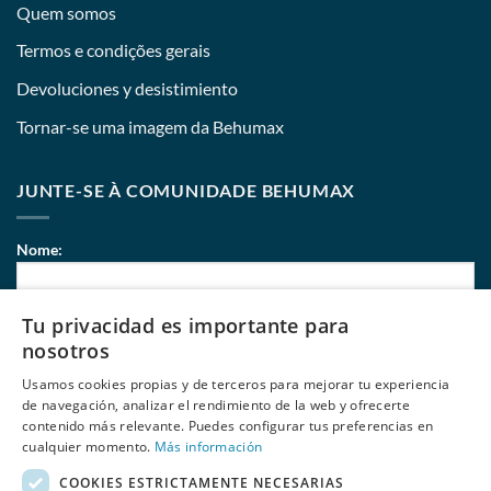
Quem somos
Termos e condições gerais
Devoluciones y desistimiento
Tornar-se uma imagem da Behumax
JUNTE-SE À COMUNIDADE BEHUMAX
Nome:
Tu privacidad es importante para
Correio eletrónico:
nosotros
Usamos cookies propias y de terceros para mejorar tu experiencia
de navegación, analizar el rendimiento de la web y ofrecerte
contenido más relevante. Puedes configurar tus preferencias en
Li e aceito
políticas de privacidade
de Behumax
cualquier momento.
Más información
COOKIES ESTRICTAMENTE NECESARIAS