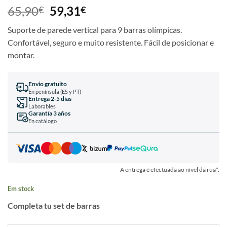
65,90
59,31
€
€
Suporte de parede vertical para 9 barras olímpicas.
Confortável, seguro e muito resistente. Fácil de posicionar e
montar.
Envio gratuito
En península (ES y PT)
Entrega 2-5 días
Laborables
Garantía 3 años
En catálogo
A entrega é efectuada ao nível da rua*.
Em stock
Completa tu set de barras