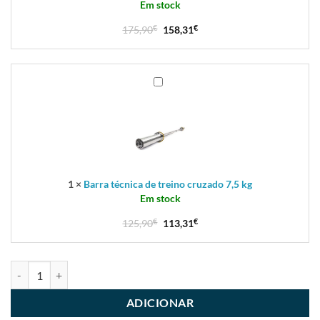
Em stock
175,90
€
158,31
€
Barra
técnica
de
treino
cruzado
7,5
kg
1
×
Barra técnica de treino cruzado 7,5 kg
Em stock
125,90
€
113,31
€
ADICIONAR