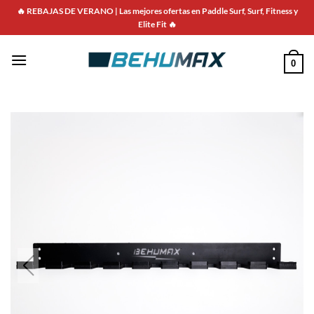
🔥 REBAJAS DE VERANO | Las mejores ofertas en Paddle Surf, Surf, Fitness y
Elite Fit 🔥
0