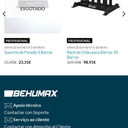
ESGOTADO
PROFISSIONAL
PROFISSIONAL
ARMAZENAMENTO BARRAS
ARMAZENAMENTO BARRAS
Rack de Chão para Barras 10
Suporte de Parede 3 Barras
Barras
25,90
€
23,31
€
109,90
€
98,91
€
Apoio técnico
Contactar con Soporte
Serviço ao cliente
Contactar con Atención al Cliente