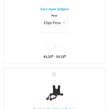
Saco Apex búlgaro
Peso
41,31
€
-
59,31
€
Arnês
de
Resistência
Trainer