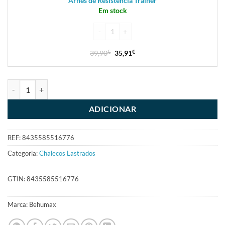
Arnês de Resistência Trainer
Em stock
39,90
€
35,91
€
ADICIONAR
REF:
8435585516776
Categoria:
Chalecos Lastrados
GTIN:
8435585516776
Marca:
Behumax