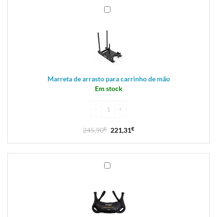
Marreta
de
arrasto
para
carrinho
de
mão
Marreta de arrasto para carrinho de mão
Em stock
245,90
€
221,31
€
Saco
Apex
búlgaro