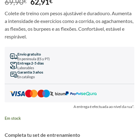
69,90
62,91
€
€
Colete de treino com pesos ajustável e duradouro. Aumenta
a intensidade de exercícios como a corrida, os agachamentos,
as flexões, os burpees e as flexões. Confortável, estável e
respirável.
Envio gratuito
En península (ES y PT)
Entrega 2-5 días
Laborables
Garantía 3 años
En catálogo
A entrega é efectuada ao nível da rua*.
Em stock
Completa tu set de entrenamiento