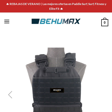
🔥 REBAJAS DE VERANO | Las mejores ofertas en Paddle Surf, Surf, Fitness y
Elite Fit 🔥
0