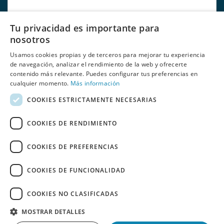
Tu privacidad es importante para
Correio eletrónico:
nosotros
Usamos cookies propias y de terceros para mejorar tu experiencia
de navegación, analizar el rendimiento de la web y ofrecerte
contenido más relevante. Puedes configurar tus preferencias en
Li e aceito
políticas de privacidade
de Behumax
cualquier momento.
Más información
COOKIES ESTRICTAMENTE NECESARIAS
COOKIES DE RENDIMIENTO
COOKIES DE PREFERENCIAS
COOKIES DE FUNCIONALIDAD
SALDOS
ELITE FIT
FITNESS
DESPORTOS AQUÁTICOS
RECONDICIONADO
ESPAÑOL
PORTUGUÊS
Copyright 2026 © Copyright 2026 © Copyright 2026 © Copyright
COOKIES NO CLASIFICADAS
2026 © Copyright 2026 © Copyright 2026 © Copyright 2026 ©
MOSTRAR DETALLES
Copyright 2026
BEHUMAX