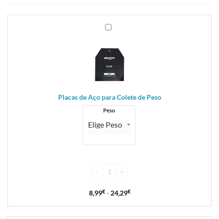
Placas
de
Aço
para
Colete
de
Peso
Placas de Aço para Colete de Peso
Peso
8,99
€
-
24,29
€