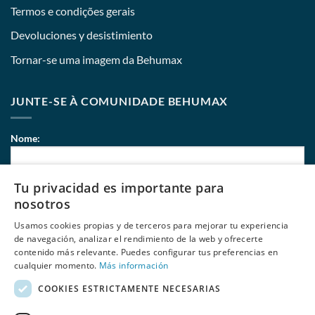
Termos e condições gerais
Devoluciones y desistimiento
Tornar-se uma imagem da Behumax
JUNTE-SE À COMUNIDADE BEHUMAX
Nome:
Tu privacidad es importante para
Correio eletrónico:
nosotros
Usamos cookies propias y de terceros para mejorar tu experiencia
de navegación, analizar el rendimiento de la web y ofrecerte
contenido más relevante. Puedes configurar tus preferencias en
Li e aceito
políticas de privacidade
de Behumax
cualquier momento.
Más información
COOKIES ESTRICTAMENTE NECESARIAS