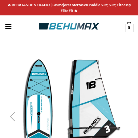
🔥 REBAJAS DE VERANO | Las mejores ofertas en Paddle Surf, Surf, Fitness y
Elite Fit 🔥
0