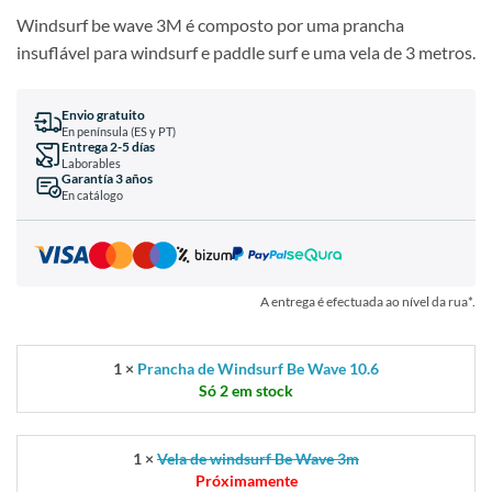
Windsurf be wave 3M é composto por uma prancha
insuflável para windsurf e paddle surf e uma vela de 3 metros.
Envio gratuito
En península (ES y PT)
Entrega 2-5 días
Laborables
Garantía 3 años
En catálogo
A entrega é efectuada ao nível da rua*.
1 ×
Prancha de Windsurf Be Wave 10.6
Só 2 em stock
1 ×
Vela de windsurf Be Wave 3m
Próximamente