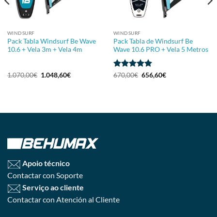
WINDSURF
WINDSURF
Pack Tabla Windsurf Be Wave
Pack Tabla de Windsurf Be
10.6 + Vela 3m + Vela 4m
Wave 10.6 PRO + Vela 5 Metros
Avaliação
5
1.070,00
€
1.048,60
€
670,00
€
656,60
€
de 5
Apoio técnico
Contactar con Soporte
Serviço ao cliente
Contactar con Atención al Cliente