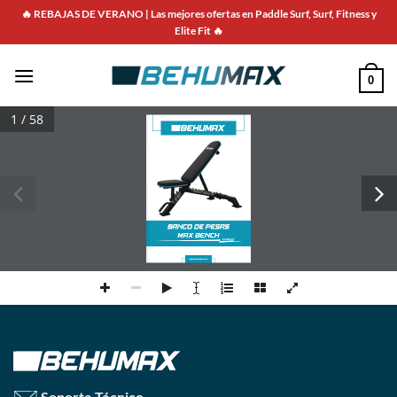
Saltar
🔥 REBAJAS DE VERANO | Las mejores ofertas en Paddle Surf, Surf, Fitness y
al
Elite Fit 🔥
contenido
0
1 / 58
Soporte Técnico