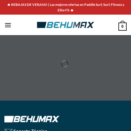
Saltar
🔥 REBAJAS DE VERANO | Las mejores ofertas en Paddle Surf, Surf, Fitness y
al
Elite Fit 🔥
contenido
0
Soporte Técnico