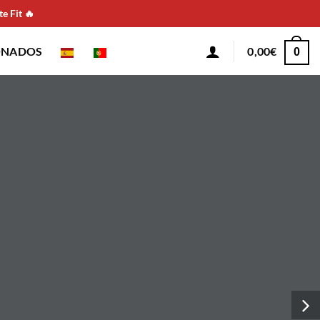
e Fit 🔥
ONADOS
0,00
€
0