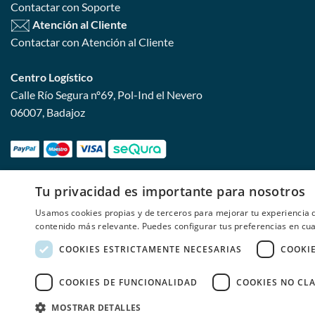
Contactar con Soporte
Atención al Cliente
Contactar con Atención al Cliente
Centro Logístico
Calle Río Segura nº69, Pol-Ind el Nevero
06007, Badajoz
Tu privacidad es importante para nosotros
Usamos cookies propias y de terceros para mejorar tu experiencia d
contenido más relevante. Puedes configurar tus preferencias en c
COOKIES ESTRICTAMENTE NECESARIAS
COOKI
REBAJA
COOKIES DE FUNCIONALIDAD
COOKIES NO CLA
MOSTRAR DETALLES