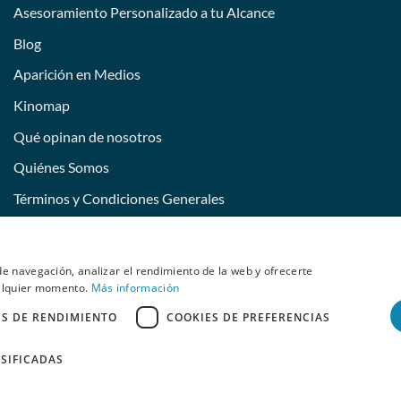
Asesoramiento Personalizado a tu Alcance
Blog
Aparición en Medios
Kinomap
Qué opinan de nosotros
Quiénes Somos
Términos y Condiciones Generales
Devoluciones y desistimiento
Conviértete en imagen de Behumax
e navegación, analizar el rendimiento de la web y ofrecerte
ualquier momento.
Más información
ES DE RENDIMIENTO
COOKIES DE PREFERENCIAS
S
ELITE FIT
FITNESS
DEPORTE ACUÁTICO
REACONDICIONADOS
Copyright 2026 ©
BEHUMAX
SIFICADAS
Aviso Legal
-
Políticas de Cookies