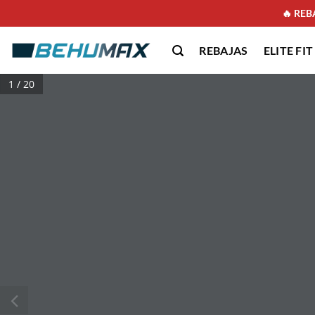
Saltar
🔥 REBA
al
contenido
REBAJAS
ELITE FIT
1 / 20