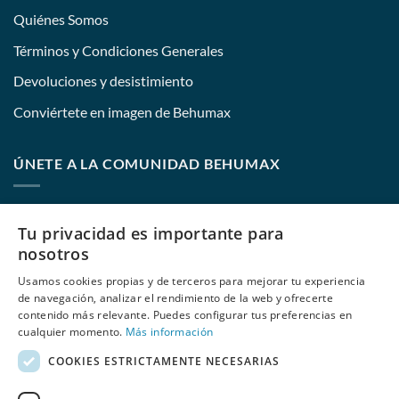
Quiénes Somos
Términos y Condiciones Generales
Devoluciones y desistimiento
Conviértete en imagen de Behumax
ÚNETE A LA COMUNIDAD BEHUMAX
Nombre:
Tu privacidad es importante para
nosotros
Usamos cookies propias y de terceros para mejorar tu experiencia
E-mail:
de navegación, analizar el rendimiento de la web y ofrecerte
contenido más relevante. Puedes configurar tus preferencias en
cualquier momento.
Más información
COOKIES ESTRICTAMENTE NECESARIAS
He leído y acepto
las políticas de privacidad
de Behumax