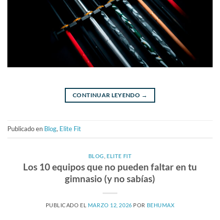
CONTINUAR LEYENDO
→
Publicado en
Blog
,
Elite Fit
BLOG
,
ELITE FIT
Los 10 equipos que no pueden faltar en tu
gimnasio (y no sabías)
PUBLICADO EL
MARZO 12, 2026
POR
BEHUMAX