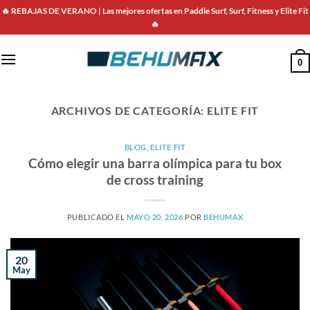
Saltar
🔥 REBAJAS DE VERANO | Las mejores ofertas en Paddle Surf, Surf, Fitness y Elite Fit
al
🔥
contenido
0
ARCHIVOS DE CATEGORÍA:
ELITE FIT
BLOG
,
ELITE FIT
Cómo elegir una barra olímpica para tu box
de cross training
PUBLICADO EL
MAYO 20, 2026
POR
BEHUMAX
20
May