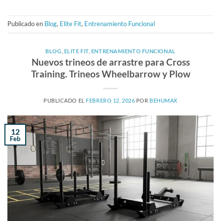
Publicado en
Blog
,
Elite Fit
,
Entrenamiento Funcional
BLOG
,
ELITE FIT
,
ENTRENAMIENTO FUNCIONAL
Nuevos trineos de arrastre para Cross
Training. Trineos Wheelbarrow y Plow
PUBLICADO EL
FEBRERO 12, 2026
POR
BEHUMAX
12
Feb