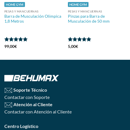
HOME GYM
HOME GYM
PESAS Y MANCUERNAS
PESAS Y MANCUERNAS
Barra de Musculación Olímpica
Pinzas para Barra de
1,8 Metros
Musculación de 50 mm
Valorado
Valorado
99,00
€
5,00
€
con
5
de 5
con
5
de 5
Soporte Técnico
Contactar con Soporte
Atención al Cliente
Contactar con Atención al Cliente
Centro Logístico