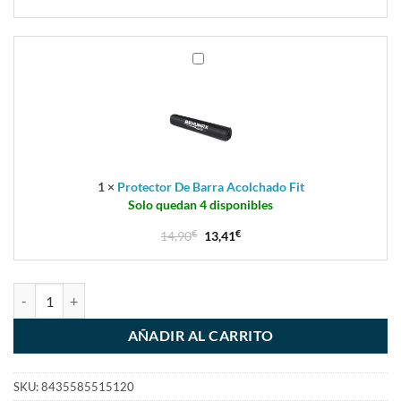
Protector
De
Barra
Acolchado
Fit
1
×
Protector De Barra Acolchado Fit
Solo quedan 4 disponibles
14,90
€
13,41
€
AÑADIR AL CARRITO
SKU:
8435585515120