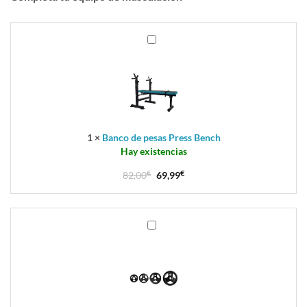
Banco
de
pesas
Press
Bench
1
×
Banco de pesas Press Bench
Hay existencias
82,00
€
69,99
€
Discos
de
Pesas
con
Asa