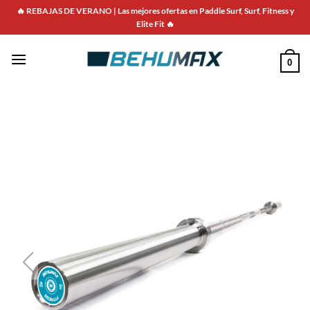
🔥 REBAJAS DE VERANO | Las mejores ofertas en Paddle Surf, Surf, Fitness y
Elite Fit 🔥
0