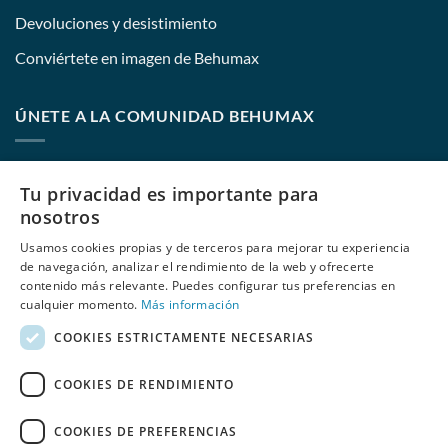
Devoluciones y desistimiento
Conviértete en imagen de Behumax
ÚNETE A LA COMUNIDAD BEHUMAX
Nombre:
Tu privacidad es importante para
nosotros
Usamos cookies propias y de terceros para mejorar tu experiencia
E-mail:
de navegación, analizar el rendimiento de la web y ofrecerte
contenido más relevante. Puedes configurar tus preferencias en
cualquier momento.
Más información
COOKIES ESTRICTAMENTE NECESARIAS
He leído y acepto
las políticas de privacidad
de Behumax
COOKIES DE RENDIMIENTO
COOKIES DE PREFERENCIAS