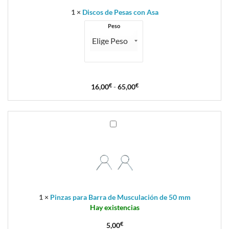
1
×
Discos de Pesas con Asa
Peso
16,00
€
-
65,00
€
Pinzas
para
Barra
de
Musculación
de
50
mm
1
×
Pinzas para Barra de Musculación de 50 mm
Hay existencias
5,00
€