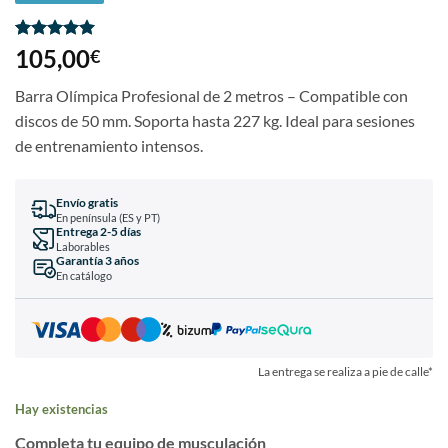
Valorado
3
105,00
€
con
5
de 5
en base a
Barra Olímpica Profesional de 2 metros – Compatible con
valoraciones
de clientes
discos de 50 mm. Soporta hasta 227 kg. Ideal para sesiones
de entrenamiento intensos.
Envío gratis
En península (ES y PT)
Entrega 2-5 días
Laborables
Garantía 3 años
En catálogo
La entrega se realiza a pie de calle*
Hay existencias
Completa tu equipo de musculación