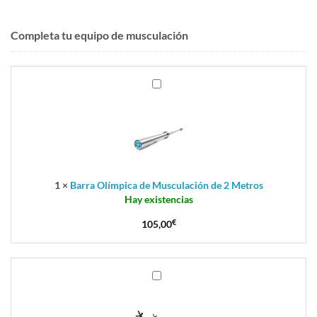
Completa tu equipo de musculación
Barra
Olímpica
de
Musculación
de
2
Metros
1
×
Barra Olímpica de Musculación de 2 Metros
Hay existencias
105,00
€
Banco
de
pesas