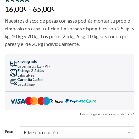
Valorado
14
16,00
-
65,00
€
€
con
4.86
de 5 en
Nuestros discos de pesas con asas podrás montar tu propio
base a
valoraciones
gimnasio en casa u oficina. Los pesos disponibles son 2.5 kg, 5
de clientes
kg, 10 kg y 20 kg. Los pesos 2.5 kg, 5 kg, 10 kg se venden por
pares y el de 20 kg individualmente.
Envío gratis
En península (ES y PT)
Entrega 2-5 días
Laborables
Garantía 3 años
En catálogo
La entrega se realiza a pie de calle*
Peso