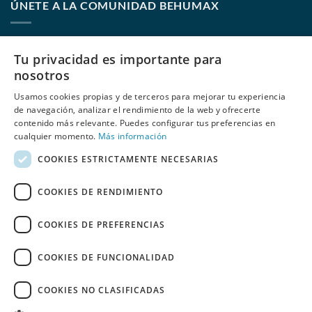
ÚNETE A LA COMUNIDAD BEHUMAX
Nombre:
Tu privacidad es importante para
nosotros
Usamos cookies propias y de terceros para mejorar tu experiencia
E-mail:
de navegación, analizar el rendimiento de la web y ofrecerte
contenido más relevante. Puedes configurar tus preferencias en
cualquier momento.
Más información
COOKIES ESTRICTAMENTE NECESARIAS
He leído y acepto
las políticas de privacidad
de Behumax
COOKIES DE RENDIMIENTO
COOKIES DE PREFERENCIAS
COOKIES DE FUNCIONALIDAD
REBAJAS
ELITE FIT
FITNESS
DEPORTE ACUÁTICO
COOKIES NO CLASIFICADAS
REACONDICIONADOS
ESPAÑOL
PORTUGUÊS