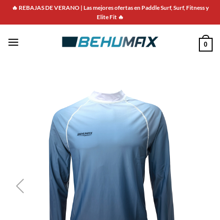
🔥 REBAJAS DE VERANO | Las mejores ofertas en Paddle Surf, Surf, Fitness y
Elite Fit 🔥
0