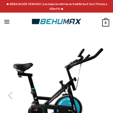
🔥 REBAJAS DE VERANO | Las mejores ofertas en Paddle Surf, Surf, Fitness y
Elite Fit 🔥
0