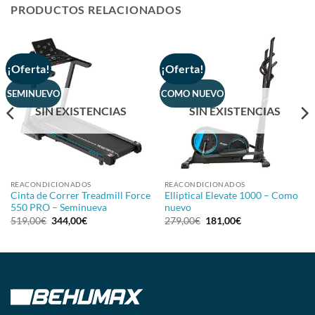
PRODUCTOS RELACIONADOS
¡Oferta!
¡Oferta!
SEMINUEVO
COMO NUEVO
SIN EXISTENCIAS
SIN EXISTENCIAS
REACONDICIONADOS
REACONDICIONADOS
Cinta de Correr Treadmill Force
Elliptical Elevate 1000 – Como
550 PRO – Seminueva
nuevo
519,00
€
344,00
€
279,00
€
181,00
€