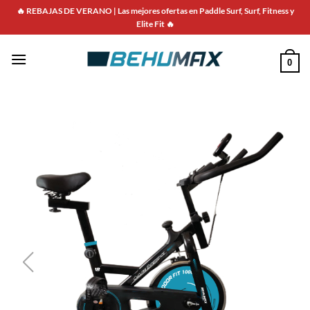
🔥 REBAJAS DE VERANO | Las mejores ofertas en Paddle Surf, Surf, Fitness y
Elite Fit 🔥
0