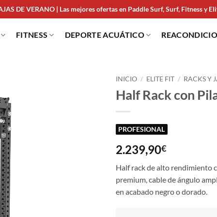
JAS DE VERANO | Las mejores ofertas en Paddle Surf, Surf, Fitness y Elit
FITNESS
DEPORTE ACUÁTICO
REACONDICI
INICIO
/
ELITE FIT
/
RACKS Y 
Half Rack con Pi
PROFESIONAL
2.239,90
€
Half rack de alto rendimiento c
premium, cable de ángulo ampli
en acabado negro o dorado.