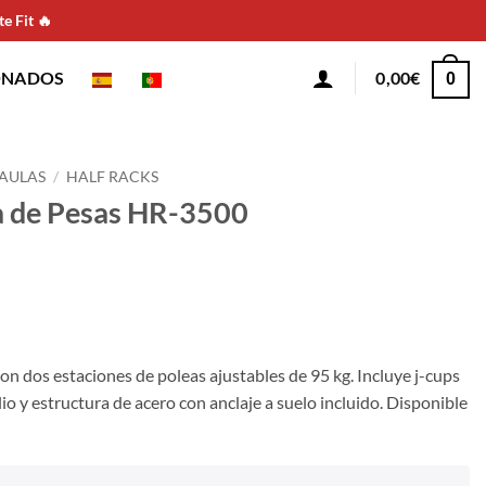
e Fit 🔥
ONADOS
0,00
€
0
JAULAS
/
HALF RACKS
la de Pesas HR-3500
on dos estaciones de poleas ajustables de 95 kg. Incluye j-cups
o y estructura de acero con anclaje a suelo incluido. Disponible