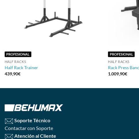
+
+
PROFESIONAL
PROFESIONAL
HALF RACKS
HALF RACKS
Half Rack Trainer
Rack Press Banc
439,90
€
1.009,90
€
Soporte Técnico
Contactar con Soporte
Atención al Cliente