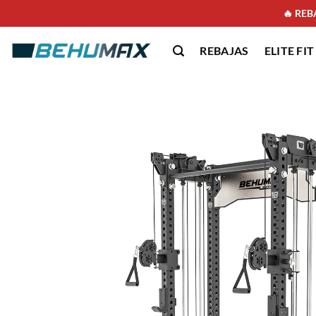
🔥 REBA
REBAJAS
ELITE FIT