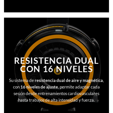
RESISTENCIA DUAL
CON 16 NIVELES
Su sistema de
resistencia dual de aire y magnética
,
con
16 niveles de ajuste
, permite adaptar cada
sesión desde entrenamientos cardiovasculares
hasta trabajos de alta intensidad y fuerza.