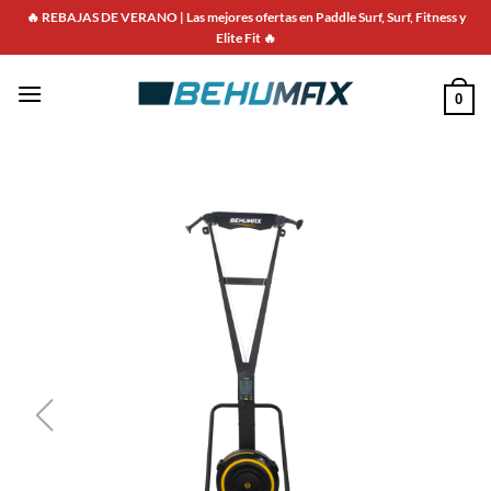
🔥 REBAJAS DE VERANO | Las mejores ofertas en Paddle Surf, Surf, Fitness y
Elite Fit 🔥
0