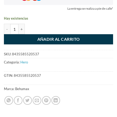
La entrega se realiza a pie de calle*
Hay existencias
AÑADIR AL CARRITO
SKU:
8435585520537
Categoría:
Hero
GTIN:
8435585520537
Marca:
Behumax