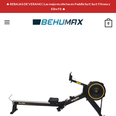
🔥 REBAJAS DE VERANO | Las mejores ofertas en Paddle Surf, Surf, Fitness y
Elite Fit 🔥
0