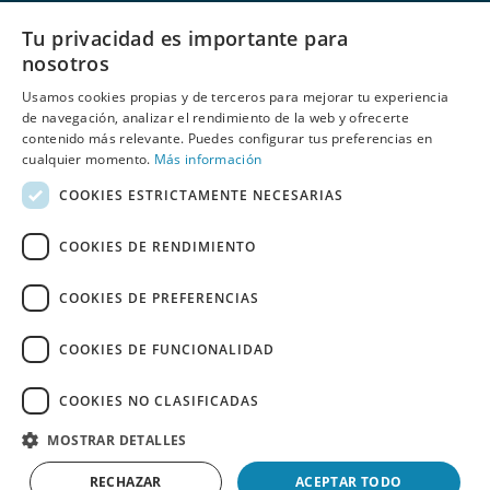
Nombre:
Tu privacidad es importante para
nosotros
Usamos cookies propias y de terceros para mejorar tu experiencia
E-mail:
de navegación, analizar el rendimiento de la web y ofrecerte
contenido más relevante. Puedes configurar tus preferencias en
cualquier momento.
Más información
COOKIES ESTRICTAMENTE NECESARIAS
He leído y acepto
las políticas de privacidad
de Behumax
COOKIES DE RENDIMIENTO
COOKIES DE PREFERENCIAS
COOKIES DE FUNCIONALIDAD
REBAJAS
ELITE FIT
FITNESS
DEPORTE ACUÁTICO
COOKIES NO CLASIFICADAS
REACONDICIONADOS
ESPAÑOL
PORTUGUÊS
MOSTRAR DETALLES
Copyright 2026 ©
BEHUMAX
RECHAZAR
ACEPTAR TODO