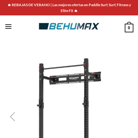
🔥 REBAJAS DE VERANO | Las mejores ofertas en Paddle Surf, Surf, Fitness y
Elite Fit 🔥
0