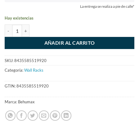
La entrega se realiza a pie de calle*
Hay existencias
AÑADIR AL CARRITO
SKU:
8435585519920
Categoría:
Wall Racks
GTIN:
8435585519920
Marca:
Behumax